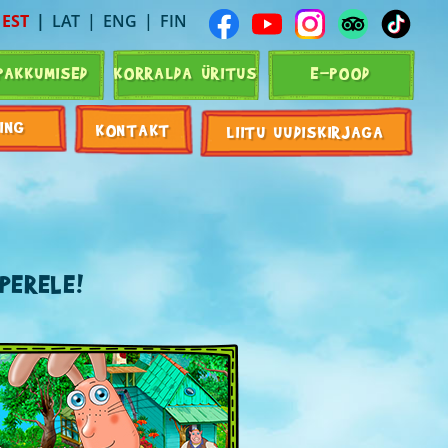
EST
LAT
ENG
FIN
PAKKUMISED
KORRALDA ÜRITUS
E-POOD
ING
KONTAKT
LIITU UUDISKIRJAGA
PERELE!