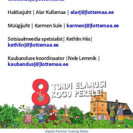
Haldusjuht | Alar Kullamaa |
alar[@]lottemaa.ee
Müügijuht | Karmen Sule |
karmen[@]lottemaa.ee
Sotsiaalmeedia spetsialist| Kethlin Hiis|
kethlin[@]lottemaa.ee
Kaubanduse koordinaator |Nele Lemmik |
kaubandus[@]lottemaa.ee
Digital Partner
Scaling Webs