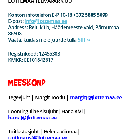
LOTTEMAA TEEMAPARK OÜ
Kontori infotelefon E-P 10-18
+372 5885 5699
E-post:
in
fo@lottemaa.ee
Aadress: Reiu küla, Häädemeeste vald, Pärnumaa
86508
Vaata, kuidas meie juurde tulla
SIIT »
Registrikood: 12455303
KMKR: EE101642817
MEESKOND
Tegevjuht | Margit Toodu |
margit[@]lottemaa.ee
Loominguline sisujuht| Hana Kivi |
hana[@]lottemaa.ee
Toitlustusjuht | Helena Viirmaa|
toitlustus[@]lottemaa.ee