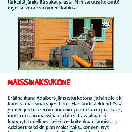
tärkeiltä jäniksiltä sukat jalasta. Niin sai uusi keksintö
myös arvoisensa nimen: Ratikka!
MAISSINAKSUKONE
Eräänä iltana Adalbert-jänis istui kotona, ja hänelle iski
kauhea maissinaksujen himo. Hän kurkisteli keittiössä
yhteen jos toiseenkin purkkiin, purnukkaan ja astiaan,
mutta mitään maissinaksuihin viittavaakaan ei
löytynyt. Todellinen keksijä ei kuitenkaan lannistu, ja
Adalbert keksikin pian maissinaksukoneen. Nyt