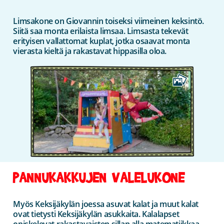
Limsakone on Giovannin toiseksi viimeinen keksintö.
Siitä saa monta erilaista limsaa. Limsasta tekevät
erityisen vallattomat kuplat, jotka osaavat monta
vierasta kieltä ja rakastavat hippasilla oloa.
PANNUKAKKUJEN VALELUKONE
Myös Keksijäkylän joessa asuvat kalat ja muut kalat
ovat tietysti Keksijäkylän asukkaita. Kalalapset
opiskelevat rakastavaisten sillan alla matematiikkaa.