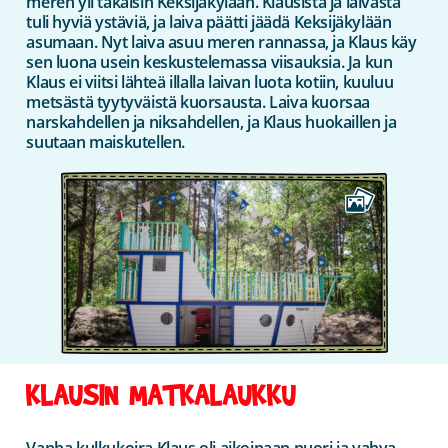
meren yli takaisin Keksijäkylään. Klausista ja laivasta
tuli hyviä ystäviä, ja laiva päätti jäädä Keksijäkylään
asumaan. Nyt laiva asuu meren rannassa, ja Klaus käy
sen luona usein keskustelemassa viisauksia. Ja kun
Klaus ei viitsi lähteä illalla laivan luota kotiin, kuuluu
metsästä tyytyväistä kuorsausta. Laiva kuorsaa
narskahdellen ja niksahdellen, ja Klaus huokaillen ja
suutaan maiskutellen.
KLAUSIN MATKALAUKKU
Vanha kulkukoira Klaus oli aikoinaan nuori ja vahva