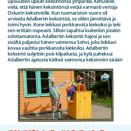
upouuden upean keksintönsä ympärillä. Kehuskeli
vielä, että hänen keksintönsä vetää varmasti vertoja
Oskarin keksinnölle. Kun tuomariston vuoro oli
arvioida Adalbertin keksintöä, se olikin jännittävä ja
toimi hyvin. Kone leikkasi porkkanoita kiekoiksi ja teki
sen erittäin nopeasti. Silloin tapahtui kuitenkin jotakin
odottamatonta. Adalbertin keksintö hajosi ja sen
sisältä paljastui hänen vaimonsa Sohvi, joka leikkasi
kovaa vauhtia porkkanoita kiekoiksi. Adalbertin
keksintö suljettiin pois kilpailusta, ja kylä paheksui
Adalbertin ajatusta kätkeä vaimonsa keksinnön sisään