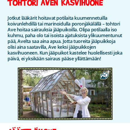
TOHTORI AVEN KASVIHUONE
Jotkut lääkärit hoitavat potilaita kuumennetuilla
koivunlehdillä tai marinoidulla poronjäkälällä – tohtori
Ave hoitaa sairauksia jääpuikoilla. Olipa potilaalla iso
kuhmu, paha olo tai isoista ajatuksista ylikuumentunut
pää, Avelta saa aina apua. Jotta tuoreita jääpuikkoja
olisi aina saatavilla, Ave keksi jääpuikkojen
kasvihuoneen. Kun jääpuikot kastelee huolellisesti joka
päivä, ei yksikään sairaus pääse yllättämään!