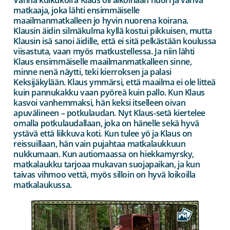
matkaaja, joka lähti ensimmäiselle
maailmanmatkalleen jo hyvin nuorena koirana.
Klausin äidin silmäkulma kyllä kostui pikkuisen, mutta
Klausin isä sanoi äidille, että ei sitä pelkästään koulussa
viisastuta, vaan myös matkustellessa. Ja niin lähti
Klaus ensimmäiselle maailmanmatkalleen sinne,
minne nenä näytti, teki kierroksen ja palasi
Keksijäkylään. Klaus ymmärsi, että maailma ei ole litteä
kuin pannukakku vaan pyöreä kuin pallo. Kun Klaus
kasvoi vanhemmaksi, hän keksi itselleen oivan
apuvälineen – potkulaudan. Nyt Klaus-setä kiertelee
omalla potkulaudallaan, joka on hänelle sekä hyvä
ystävä että liikkuva koti. Kun tulee yö ja Klaus on
reissuillaan, hän vain pujahtaa matkalaukkuun
nukkumaan. Kun autiomaassa on hiekkamyrsky,
matkalaukku tarjoaa mukavan suojapaikan, ja kun
taivas vihmoo vettä, myös silloin on hyvä loikoilla
matkalaukussa.