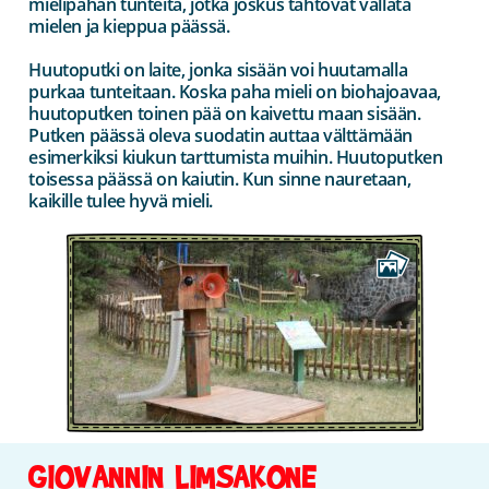
mielipahan tunteita, jotka joskus tahtovat vallata
mielen ja kieppua päässä.
Huutoputki on laite, jonka sisään voi huutamalla
purkaa tunteitaan. Koska paha mieli on biohajoavaa,
huutoputken toinen pää on kaivettu maan sisään.
Putken päässä oleva suodatin auttaa välttämään
esimerkiksi kiukun tarttumista muihin. Huutoputken
toisessa päässä on kaiutin. Kun sinne nauretaan,
kaikille tulee hyvä mieli.
GIOVANNIN LIMSAKONE