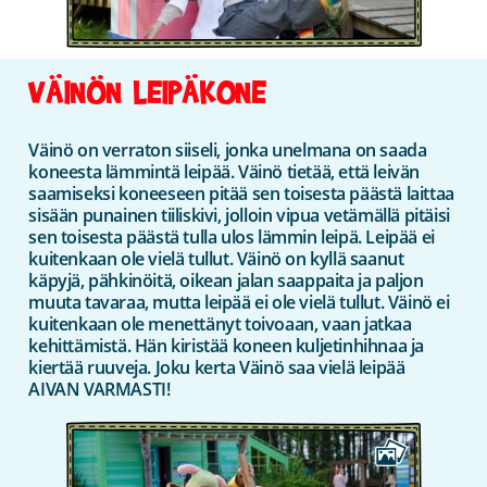
VÄINÖN LEIPÄKONE
Väinö on verraton siiseli, jonka unelmana on saada
koneesta lämmintä leipää. Väinö tietää, että leivän
saamiseksi koneeseen pitää sen toisesta päästä laittaa
sisään punainen tiiliskivi, jolloin vipua vetämällä pitäisi
sen toisesta päästä tulla ulos lämmin leipä. Leipää ei
kuitenkaan ole vielä tullut. Väinö on kyllä saanut
käpyjä, pähkinöitä, oikean jalan saappaita ja paljon
muuta tavaraa, mutta leipää ei ole vielä tullut. Väinö ei
kuitenkaan ole menettänyt toivoaan, vaan jatkaa
kehittämistä. Hän kiristää koneen kuljetinhihnaa ja
kiertää ruuveja. Joku kerta Väinö saa vielä leipää
AIVAN VARMASTI!