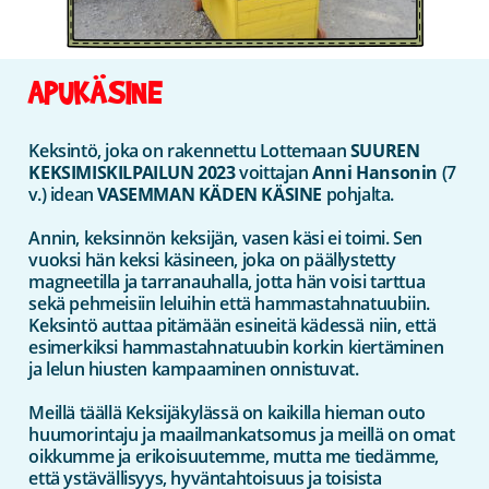
APUKÄSINE
Keksintö, joka on rakennettu Lottemaan
SUUREN
KEKSIMISKILPAILUN 2023
voittajan
Anni Hansonin
(7
v.) idean
VASEMMAN KÄDEN KÄSINE
pohjalta.
Annin, keksinnön keksijän, vasen käsi ei toimi. Sen
vuoksi hän keksi käsineen, joka on päällystetty
magneetilla ja tarranauhalla, jotta hän voisi tarttua
sekä pehmeisiin leluihin että hammastahnatuubiin.
Keksintö auttaa pitämään esineitä kädessä niin, että
esimerkiksi hammastahnatuubin korkin kiertäminen
ja lelun hiusten kampaaminen onnistuvat.
Meillä täällä Keksijäkylässä on kaikilla hieman outo
huumorintaju ja maailmankatsomus ja meillä on omat
oikkumme ja erikoisuutemme, mutta me tiedämme,
että ystävällisyys, hyväntahtoisuus ja toisista