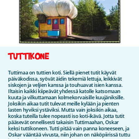
TUTTIKONE
Tuttimaa on tuttien koti. Siellä pienet tutit käyvät
päiväkodissa, syövät äidin tekemiä lettuja, leikkivät
siskojen ja veljien kanssa ja touhuavat isien kanssa.
Iltaisin kaikki kiipeävät yhdessä katolle katsomaan
kuuta ja vilkuttamaan kolmekorvaisille kuujäniksille.
Joksikin aikaa tutit tulevat meille kylään ja pienten
lasten hyviksi ystäviksi. Mutta vain joksikin aikaa,
koska tuteilla tulee nopeasti iso koti-ikävä. Jotta tutit
pääsevät onnellisesti takaisin Tuttimaahan, Oskar
keksi tuttikoneen. Tutti pitää vain panna koneeseen, ja
Oskar vääntää vivusta, niin johan on näköpiirissä tuttu