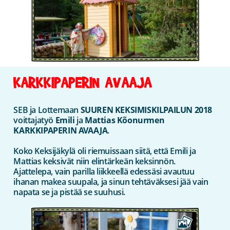
KARKKIPAPERIN AVAAJA
SEB ja Lottemaan
SUUREN KEKSIMISKILPAILUN 2018
voittajatyö
Emili
ja
Mattias Kõonurmen
KARKKIPAPERIN AVAAJA
.
Koko Keksijäkylä oli riemuissaan siitä, että Emili ja
Mattias keksivät niin elintärkeän keksinnön.
Ajattelepa, vain parilla liikkeellä edessäsi avautuu
ihanan makea suupala, ja sinun tehtäväksesi jää vain
napata se ja pistää se suuhusi.