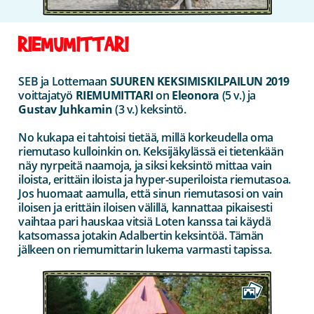
RIEMUMITTARI
SEB ja Lottemaan
SUUREN KEKSIMISKILPAILUN 2019
voittajatyö
RIEMUMITTARI
on
Eleonora
(5 v.) ja
Gustav Juhkamin
(3 v.) keksintö.
No kukapa ei tahtoisi tietää, millä korkeudella oma
riemutaso kulloinkin on. Keksijäkylässä ei tietenkään
näy nyrpeitä naamoja, ja siksi keksintö mittaa vain
iloista, erittäin iloista ja hyper-superiloista riemutasoa.
Jos huomaat aamulla, että sinun riemutasosi on vain
iloisen ja erittäin iloisen välillä, kannattaa pikaisesti
vaihtaa pari hauskaa vitsiä Loten kanssa tai käydä
katsomassa jotakin Adalbertin keksintöä. Tämän
jälkeen on riemumittarin lukema varmasti tapissa.