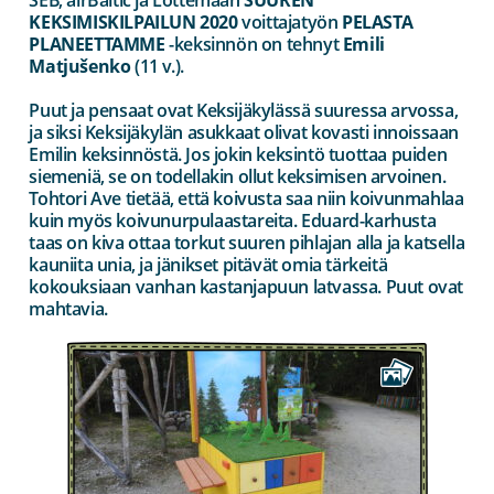
KEKSIMISKILPAILUN 2020
voittajatyön
PELASTA
PLANEETTAMME
-keksinnön on tehnyt
Emili
Matjušenko
(11 v.).
Puut ja pensaat ovat Keksijäkylässä suuressa arvossa,
ja siksi Keksijäkylän asukkaat olivat kovasti innoissaan
Emilin keksinnöstä. Jos jokin keksintö tuottaa puiden
siemeniä, se on todellakin ollut keksimisen arvoinen.
Tohtori Ave tietää, että koivusta saa niin koivunmahlaa
kuin myös koivunurpulaastareita. Eduard-karhusta
taas on kiva ottaa torkut suuren pihlajan alla ja katsella
kauniita unia, ja jänikset pitävät omia tärkeitä
kokouksiaan vanhan kastanjapuun latvassa. Puut ovat
mahtavia.