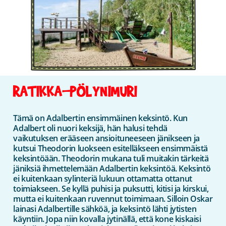
RATIKKA-PÖLYNIMURI
Tämä on Adalbertin ensimmäinen keksintö. Kun
Adalbert oli nuori keksijä, hän halusi tehdä
vaikutuksen erääseen ansioituneeseen jänikseen ja
kutsui Theodorin luokseen esitelläkseen ensimmäistä
keksintöään. Theodorin mukana tuli muitakin tärkeitä
jäniksiä ihmettelemään Adalbertin keksintöä. Keksintö
ei kuitenkaan sylinteriä lukuun ottamatta ottanut
toimiakseen. Se kyllä puhisi ja puksutti, kitisi ja kirskui,
mutta ei kuitenkaan ruvennut toimimaan. Silloin Oskar
lainasi Adalbertille sähköä, ja keksintö lähti jytisten
käyntiin. Jopa niin kovalla jytinällä, että kone kiskaisi