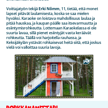
Voittajatyön tekijä
Erki Nõmm
, 11, tietää, että monet
lapset pitävät laulamisesta, koska se saa mielen
hyväksi. Karaoke on loistava mahdollisuus laulaa ja
pitää hauskaa, ja kaupan päälle saa itsevarmuutta ja
esiintymisrohkeutta. Lottemaan Karaokelassa ei ole
suurta lavaa, sillä pienet esiintyjät vasta keräävät
rohkeutta. Täällä voi harjoitella rauhassa, ja
Keksijäkylän ystävät rohkaisevat heitä siitä, että joskus
vielä voi valloittaa suuria lavoja.
PORKKANAMITTARI