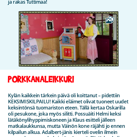
ja rakas Tuttimaa!
PORKKANALEIKKURI
Kylän kaikkein tärkein päivä oli koittanut – pidettiin
KEKSIMISKILPAILU! Kaikki eläimet olivat tuoneet uudet
keksintönsä tuomariston eteen. Tällä kertaa Oskarilla
oli pesukone, joka myös silitti. Possuäiti Helmi keksi
lätäkönylihyppimiskoneen ja Klaus esitteli jälleen
matkalaukkunsa, mutta Väinön kone räjähti jo ennen
kilpailun alkua. Adalbert-jänis kierteli ovelin ilmein