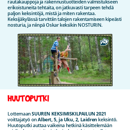
rautakauppoja ja rakennustuotteiden valmistukseen
erikoistuneita tehtaita, on jatkuvasti tarpeen tehdä
paljon keksintöjä, mistä ja miten rakentaa.
Keksijäkylässä tarvittiin talojen rakentamiseen kipeästi
nosturia, ja niinpä Oskar keksikin NOSTURIN.
HUUTOPUTKI
Lottemaan
SUUREN KEKSIMISKILPAILUN 2021
voittajatyö on
Albert, 5, ja Uku, 2, Laidren
keksintö.
Huutoputki auttaa vaikeina hetkinä käsittelemään