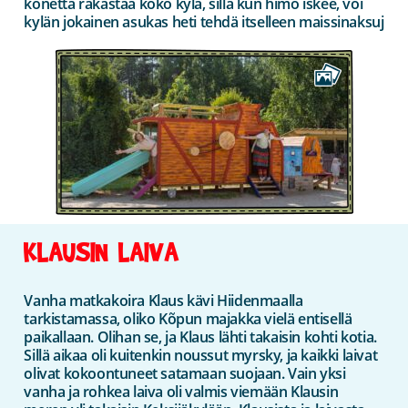
konetta rakastaa koko kylä, sillä kun himo iskee, voi
kylän jokainen asukas heti tehdä itselleen maissinaksuj
KLAUSIN LAIVA
Vanha matkakoira Klaus kävi Hiidenmaalla
tarkistamassa, oliko Kõpun majakka vielä entisellä
paikallaan. Olihan se, ja Klaus lähti takaisin kohti kotia.
Sillä aikaa oli kuitenkin noussut myrsky, ja kaikki laivat
olivat kokoontuneet satamaan suojaan. Vain yksi
vanha ja rohkea laiva oli valmis viemään Klausin