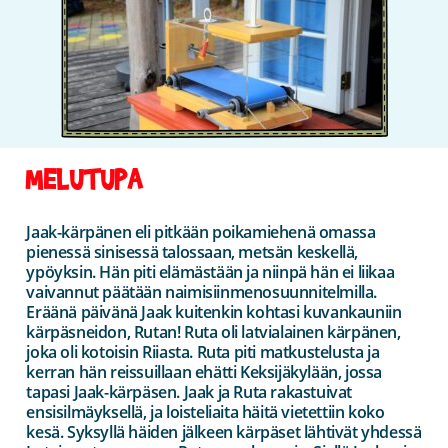
MELUTUPA
Jaak-kärpänen eli pitkään poikamiehenä omassa
pienessä sinisessä talossaan, metsän keskellä,
ypöyksin. Hän piti elämästään ja niinpä hän ei liikaa
vaivannut päätään naimisiinmenosuunnitelmilla.
Eräänä päivänä Jaak kuitenkin kohtasi kuvankauniin
kärpäsneidon, Rutan! Ruta oli latvialainen kärpänen,
joka oli kotoisin Riiasta. Ruta piti matkustelusta ja
kerran hän reissuillaan ehätti Keksijäkylään, jossa
tapasi Jaak-kärpäsen. Jaak ja Ruta rakastuivat
ensisilmäyksellä, ja loisteliaita häitä vietettiin koko
kesä. Syksyllä häiden jälkeen kärpäset lähtivät yhdessä