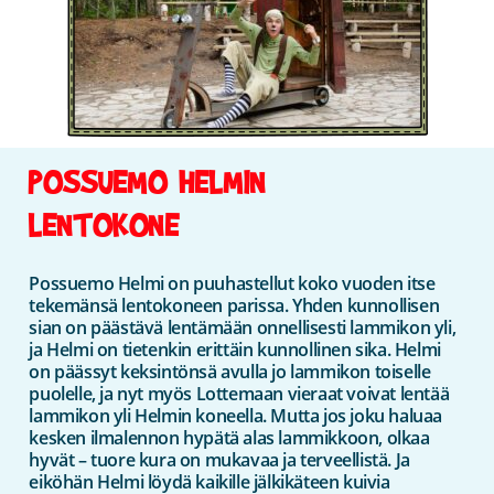
POSSUEMO HELMIN
LENTOKONE
Possuemo Helmi on puuhastellut koko vuoden itse
tekemänsä lentokoneen parissa. Yhden kunnollisen
sian on päästävä lentämään onnellisesti lammikon yli,
ja Helmi on tietenkin erittäin kunnollinen sika. Helmi
on päässyt keksintönsä avulla jo lammikon toiselle
puolelle, ja nyt myös Lottemaan vieraat voivat lentää
lammikon yli Helmin koneella. Mutta jos joku haluaa
kesken ilmalennon hypätä alas lammikkoon, olkaa
hyvät – tuore kura on mukavaa ja terveellistä. Ja
eiköhän Helmi löydä kaikille jälkikäteen kuivia