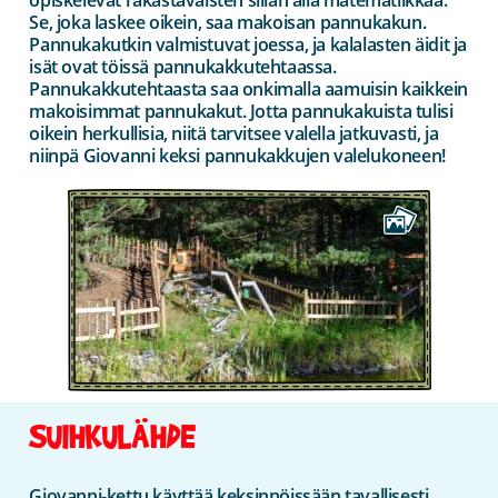
Se, joka laskee oikein, saa makoisan pannukakun.
Pannukakutkin valmistuvat joessa, ja kalalasten äidit ja
isät ovat töissä pannukakkutehtaassa.
Pannukakkutehtaasta saa onkimalla aamuisin kaikkein
makoisimmat pannukakut. Jotta pannukakuista tulisi
oikein herkullisia, niitä tarvitsee valella jatkuvasti, ja
niinpä Giovanni keksi pannukakkujen valelukoneen!
SUIHKULÄHDE
Giovanni-kettu käyttää keksinnöissään tavallisesti