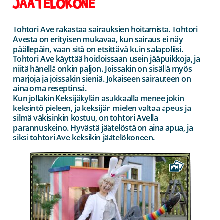
JÄÄTELÖKONE
Tohtori Ave rakastaa sairauksien hoitamista. Tohtori
Avesta on erityisen mukavaa, kun sairaus ei näy
päällepäin, vaan sitä on etsittävä kuin salapoliisi.
Tohtori Ave käyttää hoidoissaan usein jääpuikkoja, ja
niitä hänellä onkin paljon. Joissakin on sisällä myös
marjoja ja joissakin sieniä. Jokaiseen sairauteen on
aina oma reseptinsä.
Kun jollakin Keksijäkylän asukkaalla menee jokin
keksintö pieleen, ja keksijän mielen valtaa apeus ja
silmä väkisinkin kostuu, on tohtori Avella
parannuskeino. Hyvästä jäätelöstä on aina apua, ja
siksi tohtori Ave keksikin jäätelökoneen.