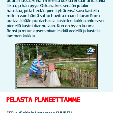
puutarhassa. Annan mielestä kukkia ei saanut kastella
liikaa, ja hän pyysi Oskaria kek-simään jotakin
hauskaa, jotta heidän pieni tyttärensä saisi kastella
milloin vain häntä sattui huvitta-maan. Iltaisin Roosi
auttaa äitiään puutarhassa kastellen kukkia ahkerasti
pienellä kastelukannullaan. Kun on hyvin kuuma,
Roosi ja muut lapset voivat leikkiä vedellä ja kastella
lammen kukkia
PELASTA PLANEETTAMME
SEB, airBaltic ja Lottemaan
SUUREN