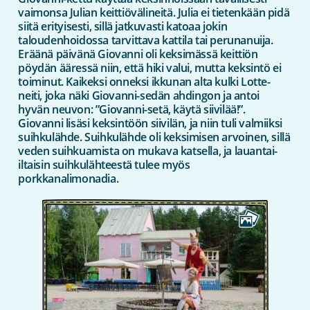
vaimonsa Julian keittiövälineitä. Julia ei tietenkään pidä
siitä erityisesti, sillä jatkuvasti katoaa jokin
taloudenhoidossa tarvittava kattila tai perunanuija.
Eräänä päivänä Giovanni oli keksimässä keittiön
pöydän ääressä niin, että hiki valui, mutta keksintö ei
toiminut. Kaikeksi onneksi ikkunan alta kulki Lotte-
neiti, joka näki Giovanni-sedän ahdingon ja antoi
hyvän neuvon: ”Giovanni-setä, käytä siivilää!”.
Giovanni lisäsi keksintöön siivilän, ja niin tuli valmiiksi
suihkulähde. Suihkulähde oli keksimisen arvoinen, sillä
veden suihkuamista on mukava katsella, ja lauantai-
iltaisin suihkulähteestä tulee myös
porkkanalimonadia.