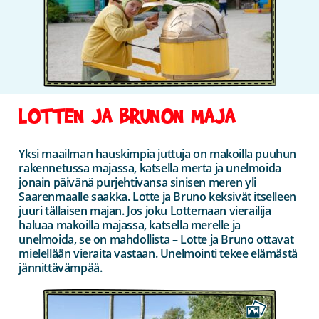
LOTTEN JA BRUNON MAJA
Yksi maailman hauskimpia juttuja on makoilla puuhun
rakennetussa majassa, katsella merta ja unelmoida
jonain päivänä purjehtivansa sinisen meren yli
Saarenmaalle saakka. Lotte ja Bruno keksivät itselleen
juuri tällaisen majan. Jos joku Lottemaan vierailija
haluaa makoilla majassa, katsella merelle ja
unelmoida, se on mahdollista – Lotte ja Bruno ottavat
mielellään vieraita vastaan. Unelmointi tekee elämästä
jännittävämpää.