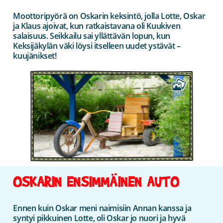
Moottoripyörä on Oskarin keksintö, jolla Lotte, Oskar
ja Klaus ajoivat, kun ratkaistavana oli Kuukiven
salaisuus. Seikkailu sai yllättävän lopun, kun
Keksijäkylän väki löysi itselleen uudet ystävät –
kuujänikset!
OSKARIN ENSIMMÄINEN AUTO
Ennen kuin Oskar meni naimisiin Annan kanssa ja
syntyi pikkuinen Lotte, oli Oskar jo nuori ja hyvä