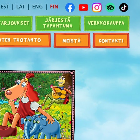
EST
LAT
ENG
FIN
JÄRJESTÄ
TARJOUKSET
VERKKOKAUPPA
TAPAHTUMA
OTEN TUOTANTO
MEISTÄ
KONTAKTI