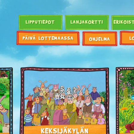
LIPPUTIEDOT
LAHJAKORTTI
ERIKOIS
PÄIVÄ LOTTEMAASSA
L
OHJELMA
KEKSIJÄKYLÄN