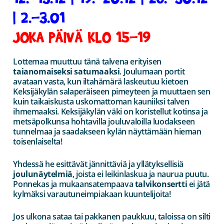
| 2.-3.01
JOKA PÄIVÄ KLO 15-19
Lottemaa muuttuu tänä talvena erityisen
taianomaiseksi satumaaksi
. Joulumaan portit
avataan vasta, kun iltahämärä laskeutuu kietoen
Keksijäkylän salaperäiseen pimeyteen ja muuttaen sen
kuin taikaiskusta uskomattoman kauniiksi talven
ihmemaaksi. Keksijäkylän väki on koristellut kotinsa ja
metsäpolkunsa hohtavilla jouluvaloilla luodakseen
tunnelmaa ja saadakseen kylän näyttämään hieman
toisenlaiselta!
Yhdessä he esittävät jännittäviä ja yllätyksellisiä
joulunäytelmiä
, joista ei leikinlaskua ja naurua puutu.
Ponnekas ja mukaansatempaava
talvikonsertti
ei jätä
kylmäksi varautuneimpiakaan kuuntelijoita!
Jos ulkona sataa tai pakkanen paukkuu, taloissa on silti