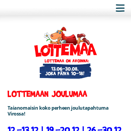
LOTTEMAAN JOULUMAA
Taianomaisin koko perheen joulutapahtuma
Virossa!
12.-13.12 | 19.-20.12 | 26.-30.12