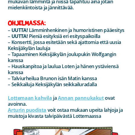
mukavan lämmintä ja niissä tapahtuu aina jotain
mielenkiintoista ja jännittävää.
OHJELMASSA:
–
UUTTA!
Lämminhenkinen ja humoristinen pääesitys
–
UUTTA!
Pieniä esityksiä eri esityspaikoilla
– Konsertti, jossa esitetään sekä ajattomia että uusia
Keksijäkylän lauluja
– Tapaaminen Keksijäkylän joulupukin Wolfgangin
kanssa
– Hauskanpitoa ja laulua Loten ja hänen ystäviensä
kanssa
– Talviurheilua Brunon isän Matin kanssa
– Seikkailuja Keksijäkylän seikkailuradalla
Lottemaan kahvila
ja
Annan pannukakut
ovat
avoinna.
Arturin puodista
voit ostaa mukaan upeita lahjoja ja
muistoja kivasta talvipäivästä Lottemaassa