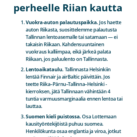
perheelle Riian kautta
Vuokra-auton palautuspaikka.
Jos haette
auton Riikasta, suosittelemme palautusta
Tallinnan lentoasemalle tai satamaan — ei
takaisin Riikaan. Kahdensuuntainen
vuokraus kalliimpaa, eikä järkeä palata
Riikaan, jos paluulento on Tallinnasta.
Lentoaikataulu.
Tallinnasta Helsinkiin
lentää Finnair ja airBaltic päivittäin. Jos
teette Riika–Pärnu–Tallinna–Helsinki -
kierroksen, jätä Tallinnaan vähintään 4
tuntia varmuusmarginaalia ennen lentoa tai
lauttaa.
Suomen kieli puistossa.
Osa Lottemaan
kausityöntekijöistä puhuu suomea.
Henkilökunta osaa englantia ja viroa, jotkut