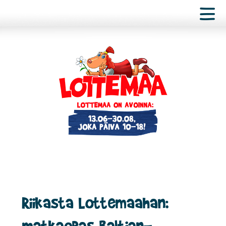
Riikasta Lottemaahan:
matkaopas Baltian-