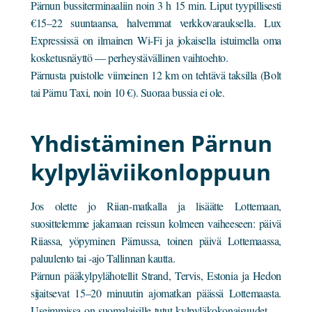
Pärnun bussiterminaaliin noin 3 h 15 min. Liput tyypillisesti
€15–22 suuntaansa, halvemmat verkkovarauksella. Lux
Expressissä on ilmainen Wi-Fi ja jokaisella istuimella oma
kosketusnäyttö — perheystävällinen vaihtoehto.
Pärnusta puistolle viimeinen 12 km on tehtävä taksilla (Bolt
tai Pärnu Taxi, noin 10 €). Suoraa bussia ei ole.
Yhdistäminen Pärnun
kylpyläviikonloppuun
Jos olette jo Riian-matkalla ja lisäätte Lottemaan,
suosittelemme jakamaan reissun kolmeen vaiheeseen: päivä
Riiassa, yöpyminen Pärnussa, toinen päivä Lottemaassa,
paluulento tai -ajo Tallinnan kautta.
Pärnun pääkylpylähotellit Strand, Tervis, Estonia ja Hedon
sijaitsevat 15–20 minuutin ajomatkan päässä Lottemaasta.
Useimmissa on suomalaisille tutut kylpyläkokonaisuudet —