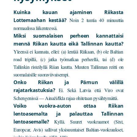
Kuinka kauan ajaminen Riikasta
Lottemaahan kestää?
Noin 2 tuntia 40 minuuttia
normaalissa liikenteessä.
Miksi suomalaisen perheen kannattaisi
mennä Riikan kautta eikä Tallinnan kautta?
Yleensä ei kannata, ellei: (a) lentää Riikaan, (b) ole Baltian
road tripillä, (c) jatka työmatkaa perheellä, tai (d) ole
Tallinkin risteilyllä Riian kautta. Muuten Tallinnan reitti on
suomalaisille suoraviivaisempi.
Onko Riikan ja Pärnun välillä
rajatarkastuksia?
Ei. Sekä Latvia että Viro ovat
Schengenissä — Ainaži/Ikla rajaa ohitetaan pysähtymättä.
Voiko vuokra-auton ottaa Riikan
lentoasemalta ja palauttaa Tallinnan
lentoasemalle?
Kyllä. Suuret vuokraamot (Sixt,
Europcar, Avis) sallivat yksisuuntaiset Baltian-vuokraukset,