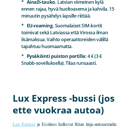
Ainaži-tauko.
Latvian viimeinen kylä
ennen rajaa, hyvä huoltoasema ja kahvila. 15
minuutin pysähdys lapsille riittää.
EU-roaming.
Suomalaiset SIM-kortit
toimivat sekä Latviassa että Virossa ilman
lisämaksua. Vaihto operaattoreiden välillä
tapahtuu huomaamatta.
Pysäköinti puiston portilla:
4 € (3 €
Snabb-sovelluksella). Tilaa runsaasti.
Lux Express -bussi (jos
ette vuokraa autoa)
Lux Express
ja Ecolines kulkevat Riian linja-autoasemalta