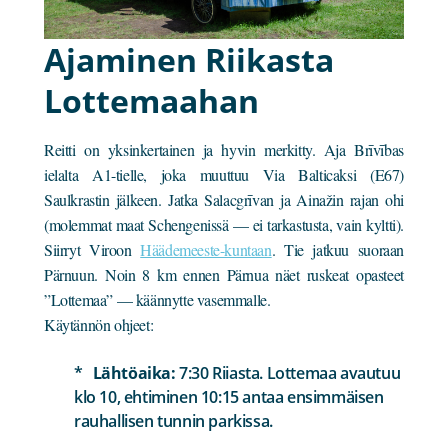
Ajaminen Riikasta
Lottemaahan
Reitti on yksinkertainen ja hyvin merkitty. Aja Brīvības
ielalta A1-tielle, joka muuttuu Via Balticaksi (E67)
Saulkrastin jälkeen. Jatka Salacgrīvan ja Ainažin rajan ohi
(molemmat maat Schengenissä — ei tarkastusta, vain kyltti).
Siirryt Viroon
Häädemeeste-kuntaan
. Tie jatkuu suoraan
Pärnuun. Noin 8 km ennen Pärnua näet ruskeat opasteet
”Lottemaa” — käännytte vasemmalle.
Käytännön ohjeet:
Lähtöaika:
7:30 Riiasta. Lottemaa avautuu
klo 10, ehtiminen 10:15 antaa ensimmäisen
rauhallisen tunnin parkissa.