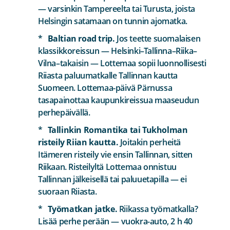
— varsinkin Tampereelta tai Turusta, joista
Helsingin satamaan on tunnin ajomatka.
Baltian road trip.
Jos teette suomalaisen
klassikkoreissun — Helsinki–Tallinna–Riika–
Vilna–takaisin — Lottemaa sopii luonnollisesti
Riiasta paluumatkalle Tallinnan kautta
Suomeen. Lottemaa-päivä Pärnussa
tasapainottaa kaupunkireissua maaseudun
perhepäivällä.
Tallinkin Romantika tai Tukholman
risteily Riian kautta.
Joitakin perheitä
Itämeren risteily vie ensin Tallinnan, sitten
Riikaan. Risteilyltä Lottemaa onnistuu
Tallinnan jälkeisellä tai paluuetapilla — ei
suoraan Riiasta.
Työmatkan jatke.
Riikassa työmatkalla?
Lisää perhe perään — vuokra-auto, 2 h 40