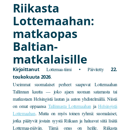
Riikasta
Lottemaahan:
matkaopas
Baltian-
matkalaisille
Kirjoittanut
Lottemaa-tiimi • Päivitetty
22.
toukokuuta 2026
.
Useimmat suomalaiset perheet saapuvat Lottemaahan
Tallinnan kautta — joko ajaen suoraan satamasta tai
matkustaen Helsingistä lautan ja auton yhdistelmällä. Niistä
on omat oppaansa
Tallinnasta Lottemaahan
ja
Helsingistä
Lottemaahan
. Mutta on myös toinen ryhmä: suomalaiset,
jotka päätyvät jostain syystä Riikaan ja haluavat siitä lisätä
Lottemaa-päivän. Tämä opas on heille. Riikasta