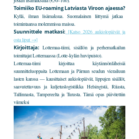
joskin lisämaksulla (€50–100).
Toimiiko EU-roaming Latviasta Viroon ajaessa?
Kyllä, ilman lisämaksua. Suomalainen liittymä jatkaa
toimintaansa molemmissa maissa.
Suunnittele matkasi:
[Katso 2026 aukiolopäivät ja
osta liput →]
Kirjoittaja:
Lottemaa-tiimi, sisällön ja perhematkailun
toimittajat Lottemaassa (Lotte-kylän huvipuisto).
Lottemaa-tiimi kirjoittaa käytännönläheisiä
suunnitteluoppaita Lottemaan ja Pärnun seudun vierailuun
lasten kanssa — kausittaiset aukiolopäivät, lippujen sisällöt,
saavutettavuus ja kuljetuslogistiikka Helsingistä, Riiasta,
Tallinnasta, Tampereelta ja Turusta. Tämä opas päivitettiin
viimeksi