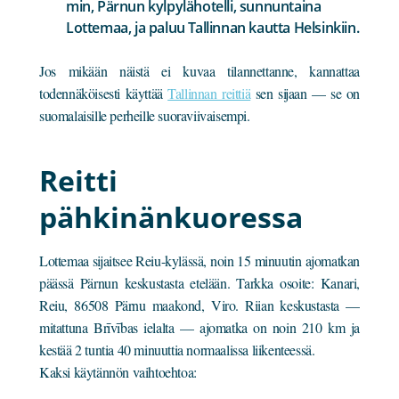
min, Pärnun kylpylähotelli, sunnuntaina
Lottemaa, ja paluu Tallinnan kautta Helsinkiin.
Jos mikään näistä ei kuvaa tilannettanne, kannattaa
todennäköisesti käyttää
Tallinnan reittiä
sen sijaan — se on
suomalaisille perheille suoraviivaisempi.
Reitti
pähkinänkuoressa
Lottemaa sijaitsee Reiu-kylässä, noin 15 minuutin ajomatkan
päässä Pärnun keskustasta etelään. Tarkka osoite: Kanari,
Reiu, 86508 Pärnu maakond, Viro. Riian keskustasta —
mitattuna Brīvības ielalta — ajomatka on noin 210 km ja
kestää 2 tuntia 40 minuuttia normaalissa liikenteessä.
Kaksi käytännön vaihtoehtoa: