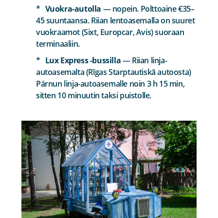
Vuokra-autolla
— nopein. Polttoaine €35–
45 suuntaansa. Riian lentoasemalla on suuret
vuokraamot (Sixt, Europcar, Avis) suoraan
terminaaliin.
Lux Express -bussilla
— Riian linja-
autoasemalta (Rīgas Starptautiskā autoosta)
Pärnun linja-autoasemalle noin 3 h 15 min,
sitten 10 minuutin taksi puistolle.