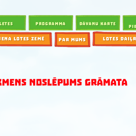
LETES
PROGRAMMA
DĀVANU KARTE
PI
IENA LOTES ZEMĒ
LOTES DAIĻ
PAR MUMS
KMENS NOSLĒPUMS GRĀMATA