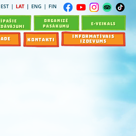
EST
LAT
ENG
FIN
ORGANIZĒ
ĪPAŠIE
E-VEIKALS
PASĀKUMU
EDĀVĀJUMI
INFORMATĪVAIS
RADE
KONTAKTI
IZDEVUMS