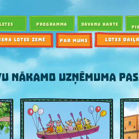
LETES
PROGRAMMA
DĀVANU KARTE
PI
IENA LOTES ZEMĒ
LOTES DAIĻ
PAR MUMS
AVU NĀKAMO UZŅĒMUMA PAS