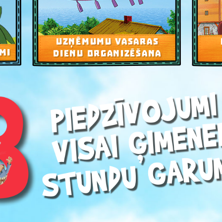
UZŅĒMUMU VASARAS
MI
DIENU ORGANIZĒŠANA