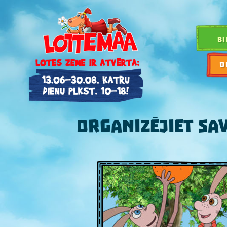
BI
D
ORGANIZĒJIET S