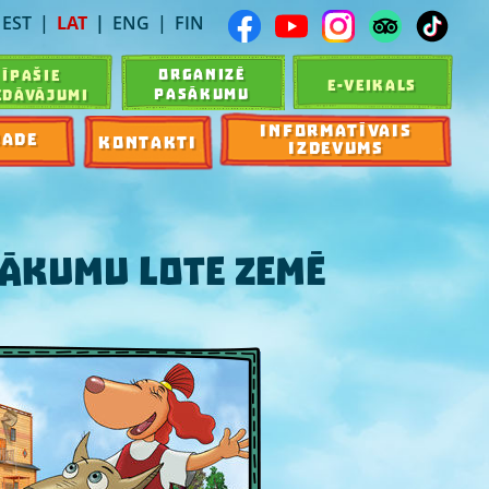
EST
LAT
ENG
FIN
ORGANIZĒ
ĪPAŠIE
E-VEIKALS
PASĀKUMU
EDĀVĀJUMI
INFORMATĪVAIS
RADE
KONTAKTI
IZDEVUMS
ĀKUMU LOTE ZEMĒ