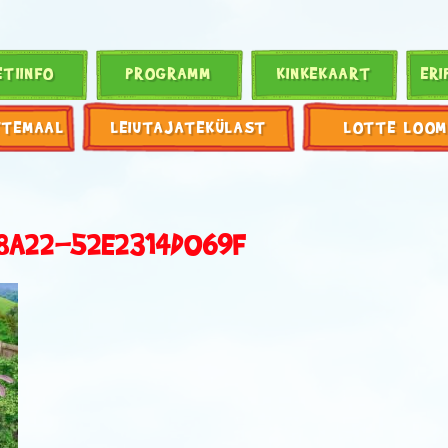
ETIINFO
PROGRAMM
KINKEKAART
ERI
TTEMAAL
LEIUTAJATEKÜLAST
LOTTE LOOM
8A22-52E2314D069F