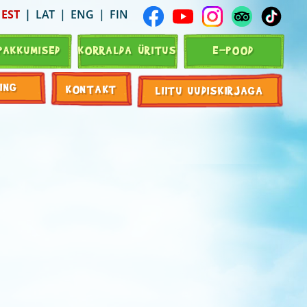
EST
LAT
ENG
FIN
PAKKUMISED
KORRALDA ÜRITUS
E-POOD
ING
KONTAKT
LIITU UUDISKIRJAGA