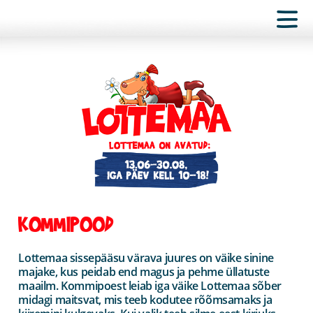
KOMMIPOOD
Lottemaa sissepääsu värava juures on väike sinine
majake, kus peidab end magus ja pehme üllatuste
maailm. Kommipoest leiab iga väike Lottemaa sõber
midagi maitsvat, mis teeb kodutee rõõmsamaks ja