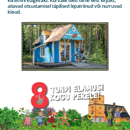
kiiremini kulgevaks. Kui valik teeb silme eest kirjuks,
aitavad otsustamisel täpilised lepatriinud või nurruvad
kiisud.