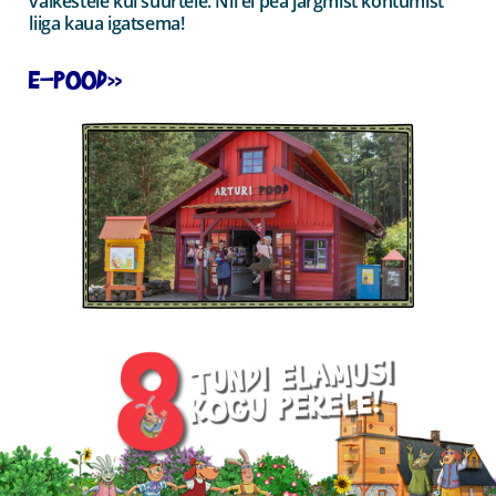
väikestele kui suurtele. Nii ei pea järgmist kohtumist
liiga kaua igatsema!
E-POOD»