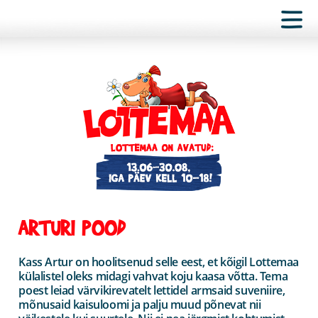
ARTURI POOD
Kass Artur on hoolitsenud selle eest, et kõigil Lottemaa
külalistel oleks midagi vahvat koju kaasa võtta. Tema
poest leiad värvikirevatelt lettidel armsaid suveniire,
mõnusaid kaisuloomi ja palju muud põnevat nii