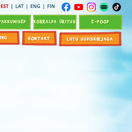
EST
LAT
ENG
FIN
PAKKUMISED
KORRALDA ÜRITUS
E-POOD
ING
KONTAKT
LIITU UUDISKIRJAGA