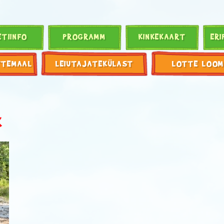
ETIINFO
PROGRAMM
KINKEKAART
ERI
TTEMAAL
LEIUTAJATEKÜLAST
LOTTE LOOM
K