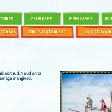
ETIINFO
PROGRAMM
KINKEKAART
ERI
TTEMAAL
LEIUTAJATEKÜLAST
LOTTE LOOM
bi sõitnud. Nüüd on ta
 temaga mängivad.