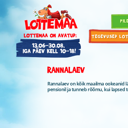
PIL
TEGEVUSED LO
RANNALAEV
Rannalaev on kõik maailma ookeanid lä
pensionil ja tunneb rõõmu, kui lapsed