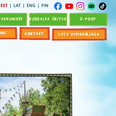
EST
LAT
ENG
FIN
PAKKUMISED
KORRALDA ÜRITUS
E-POOD
ING
KONTAKT
LIITU UUDISKIRJAGA