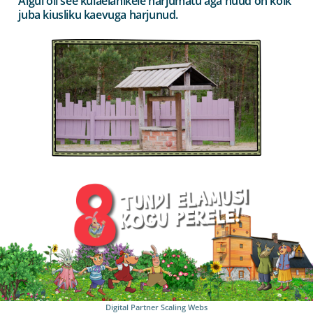
Algul oli see külaelanikele harjumatu aga nüüd on kõik
juba kiusliku kaevuga harjunud.
Digital Partner
Scaling Webs