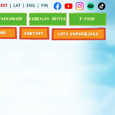
EST
LAT
ENG
FIN
PAKKUMISED
KORRALDA ÜRITUS
E-POOD
ING
KONTAKT
LIITU UUDISKIRJAGA