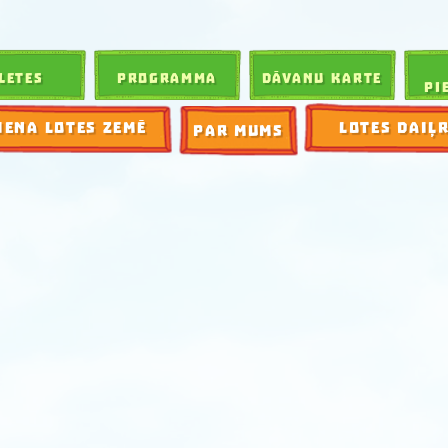
LETES
PROGRAMMA
DĀVANU KARTE
PI
IENA LOTES ZEMĒ
LOTES DAIĻ
PAR MUMS