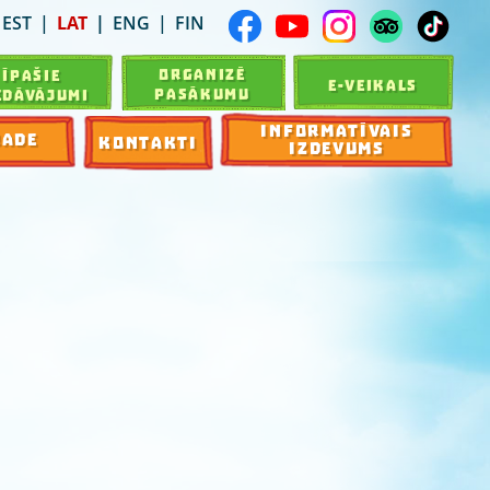
EST
LAT
ENG
FIN
ORGANIZĒ
ĪPAŠIE
E-VEIKALS
PASĀKUMU
EDĀVĀJUMI
INFORMATĪVAIS
RADE
KONTAKTI
IZDEVUMS