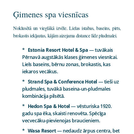
Ģimenes spa viesnīcas
Noklusētā un vieglākā izvēle. Lielas istabas, baseins, pirts,
brokastis iekļautas, kājām aizejama distance līdz pludmalei.
Estonia Resort Hotel & Spa
— tuvākais
Pērnavā augstākās klases ģimenes viesnīcai.
Liels baseins, bērnu zonas, brokastis, kas
iekaros vecākus.
Strand Spa & Conference Hotel
— tieši uz
pludmales, tuvākā baseina-un-pludmales
kombinācija pilsētā.
Hedon Spa & Hotel
— vēsturiska 1920.
gadu spa ēka, skaisti renovēta. Spēcīga
vecvecāku-pievienojas braucieniem.
Wasa Resort
— nedaudz ārpus centra, bet