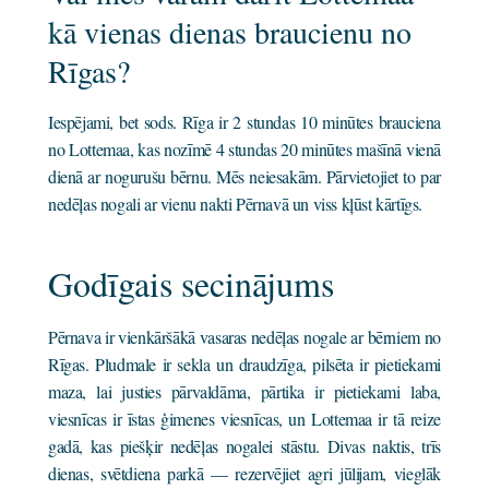
kā vienas dienas braucienu no
Rīgas?
Iespējami, bet sods. Rīga ir 2 stundas 10 minūtes brauciena
no Lottemaa, kas nozīmē 4 stundas 20 minūtes mašīnā vienā
dienā ar nogurušu bērnu. Mēs neiesakām. Pārvietojiet to par
nedēļas nogali ar vienu nakti Pērnavā un viss kļūst kārtīgs.
Godīgais secinājums
Pērnava ir vienkāršākā vasaras nedēļas nogale ar bērniem no
Rīgas. Pludmale ir sekla un draudzīga, pilsēta ir pietiekami
maza, lai justies pārvaldāma, pārtika ir pietiekami laba,
viesnīcas ir īstas ģimenes viesnīcas, un Lottemaa ir tā reize
gadā, kas piešķir nedēļas nogalei stāstu. Divas naktis, trīs
dienas, svētdiena parkā — rezervējiet agri jūlijam, vieglāk