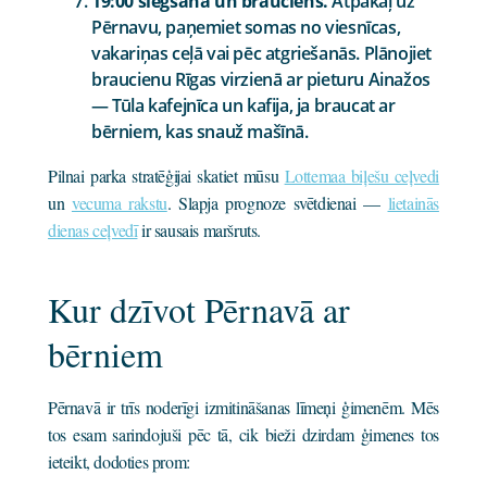
19:00 slēgšana un brauciens.
Atpakaļ uz
Pērnavu, paņemiet somas no viesnīcas,
vakariņas ceļā vai pēc atgriešanās. Plānojiet
braucienu Rīgas virzienā ar pieturu Ainažos
— Tūla kafejnīca un kafija, ja braucat ar
bērniem, kas snauž mašīnā.
Pilnai parka stratēģijai skatiet mūsu
Lottemaa biļešu ceļvedi
un
vecuma rakstu
. Slapja prognoze svētdienai —
lietainās
dienas ceļvedī
ir sausais maršruts.
Kur dzīvot Pērnavā ar
bērniem
Pērnavā ir trīs noderīgi izmitināšanas līmeņi ģimenēm. Mēs
tos esam sarindojuši pēc tā, cik bieži dzirdam ģimenes tos
ieteikt, dodoties prom: