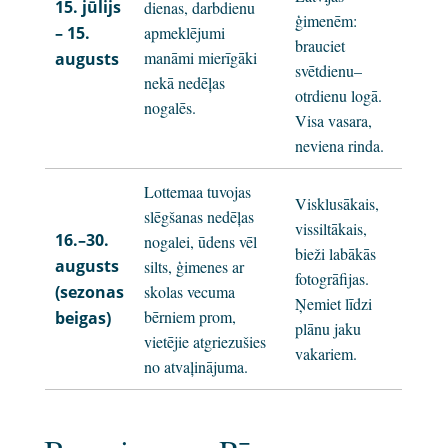
15. jūlijs
dienas, darbdienu
ģimenēm:
– 15.
apmeklējumi
brauciet
manāmi mierīgāki
augusts
svētdienu–
nekā nedēļas
otrdienu logā.
nogalēs.
Visa vasara,
neviena rinda.
Lottemaa tuvojas
Visklusākais,
slēgšanas nedēļas
vissiltākais,
16.–30.
nogalei, ūdens vēl
bieži labākās
augusts
silts, ģimenes ar
fotogrāfijas.
(sezonas
skolas vecuma
Ņemiet līdzi
bērniem prom,
beigas)
plānu jaku
vietējie atgriezušies
vakariem.
no atvaļinājuma.