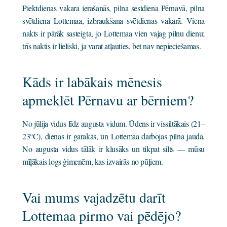
Piektdienas vakara ierašanās, pilna sestdiena Pērnavā, pilna
svētdiena Lottemaa, izbraukšana svētdienas vakarā. Viena
nakts ir pārāk sasteigta, jo Lottemaa vien vajag pilnu dienu;
trīs naktis ir lieliski, ja varat atļauties, bet nav nepieciešamas.
Kāds ir labākais mēnesis
apmeklēt Pērnavu ar bērniem?
No jūlija vidus līdz augusta vidum. Ūdens ir vissiltākais (21–
23°C), dienas ir garākās, un Lottemaa darbojas pilnā jaudā.
No augusta vidus tālāk ir klusāks un tikpat silts — mūsu
mīļākais logs ģimenēm, kas izvairās no pūļiem.
Vai mums vajadzētu darīt
Lottemaa pirmo vai pēdējo?