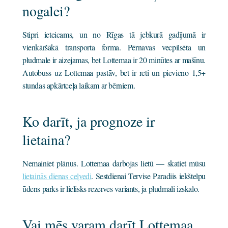
nogalei?
Stipri ieteicams, un no Rīgas tā jebkurā gadījumā ir
vienkāršākā transporta forma. Pērnavas vecpilsēta un
pludmale ir aizejamas, bet Lottemaa ir 20 minūtes ar mašīnu.
Autobuss uz Lottemaa pastāv, bet ir reti un pievieno 1,5+
stundas apkārtceļa laikam ar bērniem.
Ko darīt, ja prognoze ir
lietaina?
Nemainiet plānus. Lottemaa darbojas lietū — skatiet mūsu
lietainās dienas ceļvedi
. Sestdienai Tervise Paradiis iekštelpu
ūdens parks ir lielisks rezerves variants, ja pludmali izskalo.
Vai mēs varam darīt Lottemaa