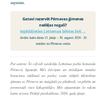
augustam.
Gatavi rezervēt Pērnavas ģimenes
nedēļas nogali?
Iegādājieties Lottemaa biļetes šeit →
Atvērts katru dienu 13. jūnijs – 30. augusts 2026 · 20
minūtes no Pērnavas centra
Par autoru: Šo ceļvedi sarakstīja Lottemaa parka komanda
Pērnavā, Igaunijā. Mēs dzīvojam un strādājam stundas
brauciena attālumā no parka; esam sūtījuši tūkstošiem
ģimeņu uz Pērnavu un staigājuši pa pludmali, vecpilsētu un
promenādi visos laikapstākļos. Mēs atjauninām šo rakstu
katru sezonu. Pēdējā pārskatīšana: 2026. gada jūnijs.