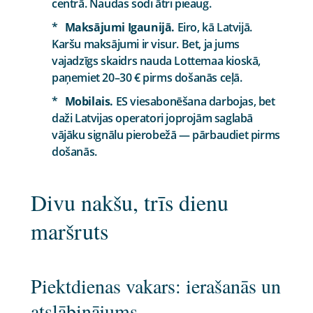
centrā. Naudas sodi ātri pieaug.
Maksājumi Igaunijā.
Eiro, kā Latvijā.
Karšu maksājumi ir visur. Bet, ja jums
vajadzīgs skaidrs nauda Lottemaa kioskā,
paņemiet 20–30 € pirms došanās ceļā.
Mobilais.
ES viesabonēšana darbojas, bet
daži Latvijas operatori joprojām saglabā
vājāku signālu pierobežā — pārbaudiet pirms
došanās.
Divu nakšu, trīs dienu
maršruts
Piektdienas vakars: ierašanās un
atslābinājums