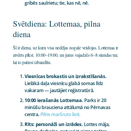
gribēs saulrietu; tie, kas nē, nē.
Svētdiena: Lottemaa, pilna
diena
Šī ir diena, uz kuru visa nedēļas nogale veidojas. Lottemaa ir
atvērts plkst. 10:00–19:00, un jums vajadzēs 6–8 stundas tur,
lai to patiesi izbaudītu.
Viesnīcas brokastis un izrakstīšanās.
Lielākā daļa viesnīcu glabā somas līdz
vakaram — jautājiet reģistratūrā.
10:00 ierašanās Lottemaa.
Parks ir 20
minūšu brauciena attālumā no Pērnavas
centra.
Pilns maršruts šeit.
Rīts: personāži un izrādes.
Lottes māja,