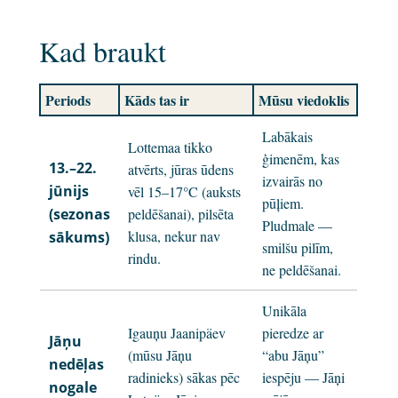
Kad braukt
Periods
Kāds tas ir
Mūsu viedoklis
Labākais
Lottemaa tikko
ģimenēm, kas
13.–22.
atvērts, jūras ūdens
izvairās no
jūnijs
vēl 15–17°C (auksts
pūļiem.
(sezonas
peldēšanai), pilsēta
Pludmale —
klusa, nekur nav
sākums)
smilšu pilīm,
rindu.
ne peldēšanai.
Unikāla
Igauņu Jaanipäev
pieredze ar
Jāņu
(mūsu Jāņu
“abu Jāņu”
nedēļas
radinieks) sākas pēc
iespēju — Jāņi
nogale