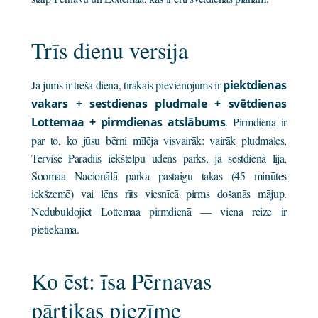
Trīs dienu versija
Ja jums ir trešā diena, tīrākais pievienojums ir
piektdienas
vakars + sestdienas pludmale + svētdienas
Lottemaa + pirmdienas atslābums
. Pirmdiena ir
par to, ko jūsu bērni mīlēja visvairāk: vairāk pludmales,
Tervise Paradiis iekštelpu ūdens parks, ja sestdienā lija,
Soomaa Nacionālā parka pastaigu takas (45 minūtes
iekšzemē) vai lēns rīts viesnīcā pirms došanās mājup.
Nedubuldojiet Lottemaa pirmdienā — viena reize ir
pietiekama.
Ko ēst: īsa Pērnavas
pārtikas piezīme