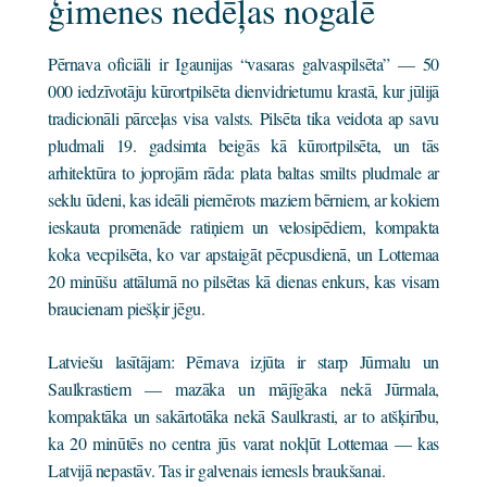
ģimenes nedēļas nogalē
Pērnava oficiāli ir Igaunijas “vasaras galvaspilsēta” — 50
000 iedzīvotāju kūrortpilsēta dienvidrietumu krastā, kur jūlijā
tradicionāli pārceļas visa valsts. Pilsēta tika veidota ap savu
pludmali 19. gadsimta beigās kā kūrortpilsēta, un tās
arhitektūra to joprojām rāda: plata baltas smilts pludmale ar
seklu ūdeni, kas ideāli piemērots maziem bērniem, ar kokiem
ieskauta promenāde ratiņiem un velosipēdiem, kompakta
koka vecpilsēta, ko var apstaigāt pēcpusdienā, un Lottemaa
20 minūšu attālumā no pilsētas kā dienas enkurs, kas visam
braucienam piešķir jēgu.
Latviešu lasītājam: Pērnava izjūta ir starp Jūrmalu un
Saulkrastiem — mazāka un mājīgāka nekā Jūrmala,
kompaktāka un sakārtotāka nekā Saulkrasti, ar to atšķirību,
ka 20 minūtēs no centra jūs varat nokļūt Lottemaa — kas
Latvijā nepastāv. Tas ir galvenais iemesls braukšanai.