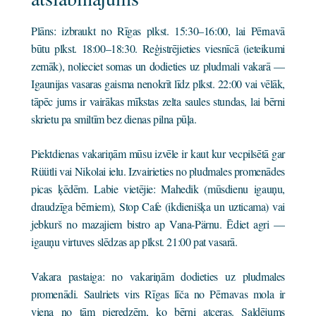
Plāns: izbraukt no Rīgas plkst. 15:30–16:00, lai Pērnavā
būtu plkst. 18:00–18:30. Reģistrējieties viesnīcā (ieteikumi
zemāk), nolieciet somas un dodieties uz pludmali vakarā —
Igaunijas vasaras gaisma nenokrīt līdz plkst. 22:00 vai vēlāk,
tāpēc jums ir vairākas mīkstas zelta saules stundas, lai bērni
skrietu pa smiltīm bez dienas pilna pūļa.
Piektdienas vakariņām mūsu izvēle ir kaut kur vecpilsētā gar
Rüütli vai Nikolai ielu. Izvairieties no pludmales promenādes
picas ķēdēm. Labie vietējie: Mahedik (mūsdienu igauņu,
draudzīga bērniem), Stop Cafe (ikdienišķa un uzticama) vai
jebkurš no mazajiem bistro ap Vana-Pärnu. Ēdiet agri —
igauņu virtuves slēdzas ap plkst. 21:00 pat vasarā.
Vakara pastaiga: no vakariņām dodieties uz pludmales
promenādi. Saulriets virs Rīgas līča no Pērnavas mola ir
viena no tām pieredzēm, ko bērni atceras. Saldējums