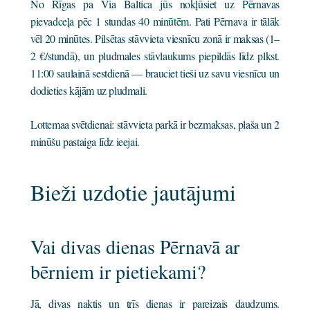
No Rīgas pa Via Baltica jūs nokļūsiet uz Pērnavas
pievadceļa pēc 1 stundas 40 minūtēm. Pati Pērnava ir tālāk
vēl 20 minūtes. Pilsētas stāvvieta viesnīcu zonā ir maksas (1–
2 €/stundā), un pludmales stāvlaukums piepildās līdz plkst.
11:00 saulainā sestdienā — brauciet tieši uz savu viesnīcu un
dodieties kājām uz pludmali.
Lottemaa svētdienai: stāvvieta parkā ir bezmaksas, plaša un 2
minūšu pastaiga līdz ieejai.
Bieži uzdotie jautājumi
Vai divas dienas Pērnavā ar
bērniem ir pietiekami?
Jā, divas naktis un trīs dienas ir pareizais daudzums.