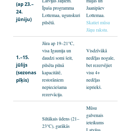
Latvijas Jāņiem.
mājās un
(ap 23.–
Īpaša programma
Jaanipäev
24.
Lottemaa, ugunskuri
Lottemaa.
jūniju)
pilsētā.
Skatiet mūsu
Jāņu rakstu.
Jūra ap 19–21°C,
visa Igaunija un
Visdzīvākā
1.–15.
daudzi somi šeit,
nedēļas nogale,
jūlijs
pilsēta pilnā
bet rezervējiet
(sezonas
kapacitātē,
visu 4+
restorāniem
nedēļas
pīķis)
nepieciešama
iepriekš.
rezervācija.
Mūsu
galvenais
Siltākais ūdens (21–
ieteikums
23°C), garākās
Latvijas