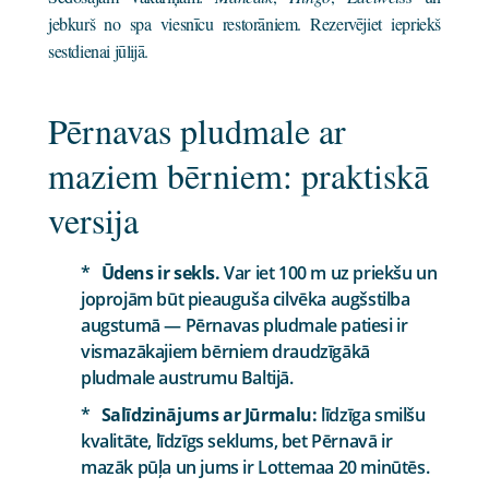
jebkurš no spa viesnīcu restorāniem. Rezervējiet iepriekš
sestdienai jūlijā.
Pērnavas pludmale ar
maziem bērniem: praktiskā
versija
Ūdens ir sekls.
Var iet 100 m uz priekšu un
joprojām būt pieauguša cilvēka augšstilba
augstumā — Pērnavas pludmale patiesi ir
vismazākajiem bērniem draudzīgākā
pludmale austrumu Baltijā.
Salīdzinājums ar Jūrmalu:
līdzīga smilšu
kvalitāte, līdzīgs seklums, bet Pērnavā ir
mazāk pūļa un jums ir Lottemaa 20 minūtēs.