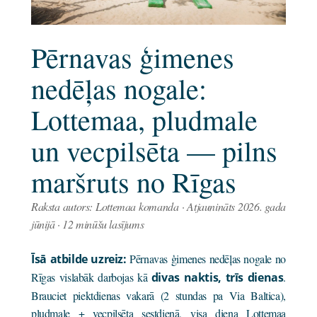
Pērnavas ģimenes
nedēļas nogale:
Lottemaa, pludmale
un vecpilsēta — pilns
maršruts no Rīgas
Raksta autors: Lottemaa komanda · Atjaunināts 2026. gada
jūnijā · 12 minūšu lasījums
Īsā atbilde uzreiz:
Pērnavas ģimenes nedēļas nogale no
Rīgas vislabāk darbojas kā
divas naktis, trīs dienas
.
Brauciet piektdienas vakarā (2 stundas pa Via Baltica),
pludmale + vecpilsēta sestdienā, visa diena Lottemaa