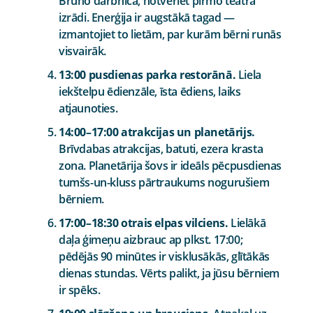
Bruno darbnīca, notveriet pirmo teātra
izrādi. Enerģija ir augstākā tagad —
izmantojiet to lietām, par kurām bērni runās
visvairāk.
13:00 pusdienas parka restorānā.
Liela
iekštelpu ēdienzāle, īsta ēdiens, laiks
atjaunoties.
14:00–17:00 atrakcijas un planetārijs.
Brīvdabas atrakcijas, batuti, ezera krasta
zona. Planetārija šovs ir ideāls pēcpusdienas
tumšs-un-kluss pārtraukums nogurušiem
bērniem.
17:00–18:30 otrais elpas vilciens.
Lielākā
daļa ģimeņu aizbrauc ap plkst. 17:00;
pēdējās 90 minūtes ir visklusākās, glītākās
dienas stundas. Vērts palikt, ja jūsu bērniem
ir spēks.