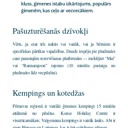
kluss, ģimenes istabu izkārtojums, populārs
ģimenēm, kas ceļo ar vecvecākiem.
Pašuzturēšanās dzīvokļi
Vērts, ja esat trīs naktis vai vairāk, vai ja bērniem ir
specifiskas pārtikas vajadzības. Daudz iespēju pie pludmales
caur parastajām rezervēšanas platformām — meklējiet “Mai”
vai “Rannarajoon” rajonus (10 minūšu pastaiga no
pludmales līdz vecpilsētai).
Kempings un kotedžas
Pērnavas reģionā ir vairāki ģimenes kempingi 15 minūšu
attālumā no pilsētas. Konse Holiday Centre ir
visuzticamākais; Valgeranna kempings ir vairāk lauks. Abi ir
starp Pērnavu un Lottemaa, kas ir ērti svētdienas plānam.