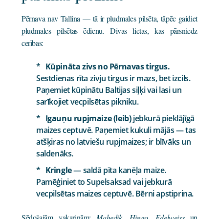
Pērnava nav Tallina — tā ir pludmales pilsēta, tāpēc gaidiet
pludmales pilsētas ēdienu. Divas lietas, kas pārsniedz
cerības:
Kūpināta zivs no Pērnavas tirgus.
Sestdienas rīta zivju tirgus ir mazs, bet izcils.
Paņemiet kūpinātu Baltijas siļķi vai lasi un
sarīkojiet vecpilsētas pikniku.
Igauņu rupjmaize (leib)
jebkurā pieklājīgā
maizes ceptuvē. Paņemiet kukuli mājās — tas
atšķiras no latviešu rupjmaizes; ir blīvāks un
saldenāks.
Kringle
— saldā pīta kanēļa maize.
Pamēģiniet to Supelsaksad vai jebkurā
vecpilsētas maizes ceptuvē. Bērni apstiprina.
Sēdošajām vakariņām:
Mahedik
,
Hingo
,
Edelweiss
un