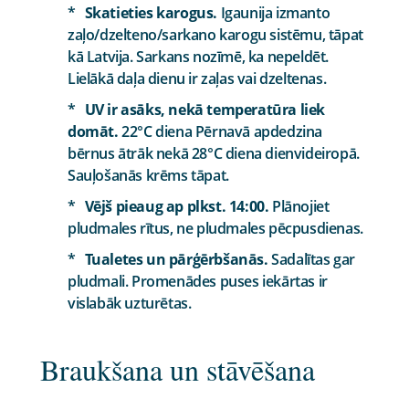
Skatieties karogus.
Igaunija izmanto
zaļo/dzelteno/sarkano karogu sistēmu, tāpat
kā Latvija. Sarkans nozīmē, ka nepeldēt.
Lielākā daļa dienu ir zaļas vai dzeltenas.
UV ir asāks, nekā temperatūra liek
domāt.
22°C diena Pērnavā apdedzina
bērnus ātrāk nekā 28°C diena dienvideiropā.
Sauļošanās krēms tāpat.
Vējš pieaug ap plkst. 14:00.
Plānojiet
pludmales rītus, ne pludmales pēcpusdienas.
Tualetes un pārģērbšanās.
Sadalītas gar
pludmali. Promenādes puses iekārtas ir
vislabāk uzturētas.
Braukšana un stāvēšana