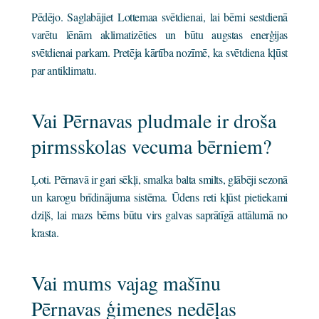
Pēdējo. Saglabājiet Lottemaa svētdienai, lai bērni sestdienā
varētu lēnām aklimatizēties un būtu augstas enerģijas
svētdienai parkam. Pretēja kārtība nozīmē, ka svētdiena kļūst
par antiklimatu.
Vai Pērnavas pludmale ir droša
pirmsskolas vecuma bērniem?
Ļoti. Pērnavā ir gari sēkļi, smalka balta smilts, glābēji sezonā
un karogu brīdinājuma sistēma. Ūdens reti kļūst pietiekami
dziļš, lai mazs bērns būtu virs galvas saprātīgā attālumā no
krasta.
Vai mums vajag mašīnu
Pērnavas ģimenes nedēļas