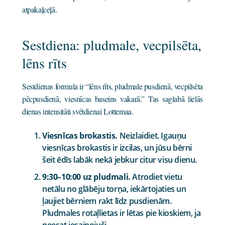
atpakaļceļā.
Sestdiena: pludmale, vecpilsēta,
lēns rīts
Sestdienas formula ir “lēns rīts, pludmale pusdienā, vecpilsēta
pēcpusdienā, viesnīcas baseins vakarā.” Tas saglabā lielās
dienas intensitāti svētdienai Lottemaa.
Viesnīcas brokastis.
Neizlaidiet. Igauņu
viesnīcas brokastis ir izcilas, un jūsu bērni
šeit ēdīs labāk nekā jebkur citur visu dienu.
9:30–10:00 uz pludmali.
Atrodiet vietu
netālu no glābēju torņa, iekārtojaties un
ļaujiet bērniem rakt līdz pusdienām.
Pludmales rotaļlietas ir lētas pie kioskiem, ja
neesat iesaiņojuši.