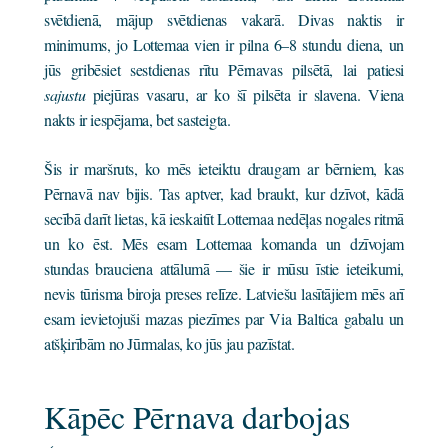
svētdienā, mājup svētdienas vakarā. Divas naktis ir
minimums, jo Lottemaa vien ir pilna 6–8 stundu diena, un
jūs gribēsiet sestdienas rītu Pērnavas pilsētā, lai patiesi
sajustu
piejūras vasaru, ar ko šī pilsēta ir slavena. Viena
nakts ir iespējama, bet sasteigta.
Šis ir maršruts, ko mēs ieteiktu draugam ar bērniem, kas
Pērnavā nav bijis. Tas aptver, kad braukt, kur dzīvot, kādā
secībā darīt lietas, kā ieskaitīt Lottemaa nedēļas nogales ritmā
un ko ēst. Mēs esam Lottemaa komanda un dzīvojam
stundas brauciena attālumā — šie ir mūsu īstie ieteikumi,
nevis tūrisma biroja preses relīze. Latviešu lasītājiem mēs arī
esam ievietojuši mazas piezīmes par Via Baltica gabalu un
atšķirībām no Jūrmalas, ko jūs jau pazīstat.
Kāpēc Pērnava darbojas