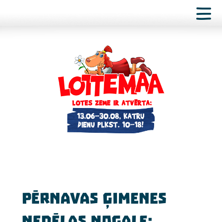
Pērnavas ģimenes
nedēļas nogale: