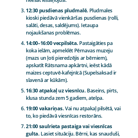
12:30 pusdienas pludmalē.
Pludmales
kioski piedāvā vienkāršas pusdienas (rolli,
salāti, desas, saldējums). Ietaupa
nojaukšanas problēmas.
14:00–16:00 vecpilsēta.
Pastaigāties pa
koka ielām, apmeklēt Pērnavas muzeju
(mazs un ļoti pieredzējis ar bērniem),
apskatīt Rātsnama apkārtni, ieēst kādā
maizes ceptuvē-kafejnīcā (Supelsaksad ir
slavenā ar kūkām).
16:30 atpakaļ uz viesnīcu.
Baseins, pirts,
klusa stunda zem 5 gadiem, atelpa.
19:00 vakariņas.
Vai nu atpakaļ pilsētā, vai
to, ko piedāvā viesnīcas restorāns.
21:00 saulrieta pastaiga vai viesnīcas
gulta.
Lasiet situāciju. Bērni, kas snauduši,