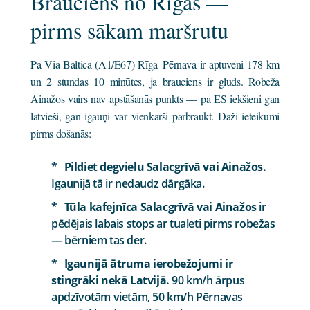
Brauciens no Rīgas —
pirms sākam maršrutu
Pa Via Baltica (A1/E67) Rīga–Pērnava ir aptuveni 178 km
un 2 stundas 10 minūtes, ja brauciens ir gluds. Robeža
Ainažos vairs nav apstāšanās punkts — pa ES iekšieni gan
latvieši, gan igauņi var vienkārši pārbraukt. Daži ieteikumi
pirms došanās:
Pildiet degvielu Salacgrīvā vai Ainažos.
Igaunijā tā ir nedaudz dārgāka.
Tūla kafejnīca Salacgrīvā vai Ainažos
ir
pēdējais labais stops ar tualeti pirms robežas
— bērniem tas der.
Igaunijā ātruma ierobežojumi ir
stingrāki nekā Latvijā.
90 km/h ārpus
apdzīvotām vietām, 50 km/h Pērnavas