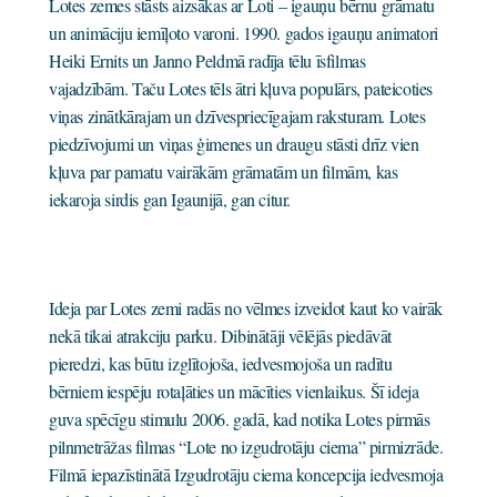
Lotes zemes stāsts aizsākas ar Loti – igauņu bērnu grāmatu
un animāciju iemīļoto varoni. 1990. gados igauņu animatori
Heiki Ernits un Janno Peldmā radīja tēlu īsfilmas
vajadzībām. Taču Lotes tēls ātri kļuva populārs, pateicoties
viņas zinātkārajam un dzīvespriecīgajam raksturam. Lotes
piedzīvojumi un viņas ģimenes un draugu stāsti drīz vien
kļuva par pamatu vairākām grāmatām un filmām, kas
iekaroja sirdis gan Igaunijā, gan citur.
Ideja par Lotes zemi radās no vēlmes izveidot kaut ko vairāk
nekā tikai atrakciju parku. Dibinātāji vēlējās piedāvāt
pieredzi, kas būtu izglītojoša, iedvesmojoša un radītu
bērniem iespēju rotaļāties un mācīties vienlaikus. Šī ideja
guva spēcīgu stimulu 2006. gadā, kad notika Lotes pirmās
pilnmetrāžas filmas “Lote no izgudrotāju ciema” pirmizrāde.
Filmā iepazīstinātā Izgudrotāju ciema koncepcija iedvesmoja