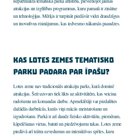
nepārtraukta tematiskā parka attīstība, pievienojot jaunas
atrakcijas un izglītības programmas, kuru pamatā ir zinātne
un tehnoloģijas. Mērķis ir turpināt piedāvāt videi draudzīgus
un inovatīvus risinājumus, kas iedvesmo nākamās paaudzes.
Kas Lotes zemes tematisko
parku padara par īpašu?
Lotes zeme nav tradicionāls atrakciju parks, kurā dominē
atrakcijas. Šeit uzsvars tiek likts uz aktivitātēm, kas veicina
radošumu un komandas darbu. Apmeklētāji var piedalīties
dažādās darbnīcās, kurās viņi mācās meistarošanu un
izgudrošanu. Parkā ir arī daudz fizisko aktivitāšu, piemēram,
kāpelēšanas vietas, batuti un piedzīvojumu takas. Lotes zeme
piedāvā arī teātra uzvedumus un interaktīvas spēles, kuru