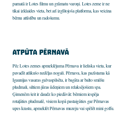
pamatā ir Lotes filmu un grāmatu varoņi. Lotes zeme ir ne
tikai izklaides vieta, bet arī izglītojoša platforma, kas veicina
bērnu attīstību un radošumu.
Atpūta Pērnavā
Pēc Lotes zemes apmeklējuma Pērnava ir lieliska vieta, kur
pavadīt atlikušo nedēļas nogali. Pērnava, kas pazīstama kā
Igaunijas vasaras galvaspilsēta, ir bagāta ar balto smilšu
pludmali, siltiem jūras ūdeņiem un relaksējošiem spa.
Ģimenēm šeit ir daudz ko piedāvāt: bērniem iespēja
rotaļāties pludmalē, visiem kopā pastaigāties gar Pērnavas
upes krastu, apmeklēt Pērnavas muzeju vai spēlēt mini golfu.