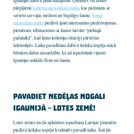
Igaunijas daba ir pilna atklājumu. Ģimenes var doties
pārgājienā
Lahemā nacionālajā parkā
, kas pazīstams ar
saviem savvaļas mežiem un bagātīgo faunu.
Somā
nacionālais parks
piedāvā īpaši interesantus piedzīvojumus,
piemēram, izbraucienus ar kanoe laivām “piektajā
gadalaikā”, kad lielas teritorijas īslaicīgi pārvēršas
ūdenstilpēs. Laika pavadīšana dabā ir lieliska iespēja mācīt
bērniem dabas aizsardzību, kā arī iepazīstināt viņiem
Igaunijas unikālo floru un faunu.
Pavadiet nedēļas nogali
Igaunijā – Lotes zemē!
Lotes zemes un tās apkārtnes iepazīšana Latvijas ģimenēm
piedāvā lielisku iespēju kvalitatīvi pavadīt laiku. Šeit jūs