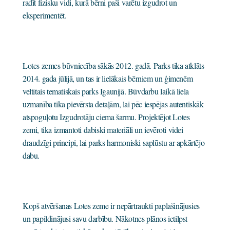
radīt fizisku vidi, kurā bērni paši varētu izgudrot un
eksperimentēt.
Lotes zemes būvniecība sākās 2012. gadā. Parks tika atklāts
2014. gada jūlijā, un tas ir lielākais bērniem un ģimenēm
veltītais tematiskais parks Igaunijā. Būvdarbu laikā liela
uzmanība tika pievērsta detaļām, lai pēc iespējas autentiskāk
atspoguļotu Izgudrotāju ciema šarmu. Projektējot Lotes
zemi, tika izmantoti dabiski materiāli un ievēroti videi
draudzīgi principi, lai parks harmoniski saplūstu ar apkārtējo
dabu.
Kopš atvēršanas Lotes zeme ir nepārtraukti paplašinājusies
un papildinājusi savu darbību. Nākotnes plānos ietilpst