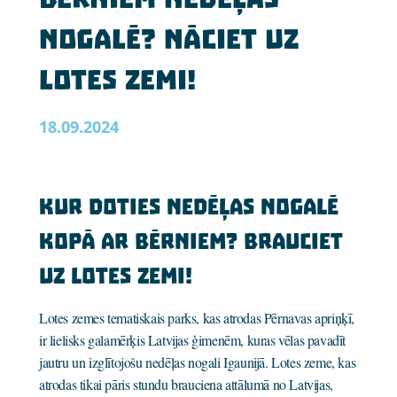
nogalē? Nāciet uz
Lotes zemi!
18.09.2024
Kur doties nedēļas nogalē
kopā ar bērniem? Brauciet
uz Lotes zemi!
Lotes zemes tematiskais parks, kas atrodas Pērnavas apriņķī,
ir lielisks galamērķis Latvijas ģimenēm, kuras vēlas pavadīt
jautru un izglītojošu nedēļas nogali Igaunijā. Lotes zeme, kas
atrodas tikai pāris stundu brauciena attālumā no Latvijas,