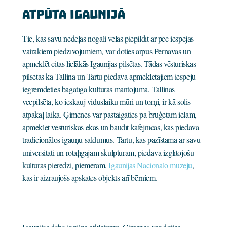
Atpūta Igaunijā
Tie, kas savu nedēļas nogali vēlas piepildīt ar pēc iespējas
vairākiem piedzīvojumiem, var doties ārpus Pērnavas un
apmeklēt citas lielākās Igaunijas pilsētas. Tādas vēsturiskas
pilsētas kā Tallina un Tartu piedāvā apmeklētājiem iespēju
iegremdēties bagātīgā kultūras mantojumā. Tallinas
vecpilsēta, ko ieskauj viduslaiku mūri un torņi, ir kā solis
atpakaļ laikā. Ģimenes var pastaigāties pa bruģētām ielām,
apmeklēt vēsturiskas ēkas un baudīt kafejnīcas, kas piedāvā
tradicionālos igauņu saldumus. Tartu, kas pazīstama ar savu
universitāti un rotaļīgajām skulptūrām, piedāvā izglītojošu
kultūras pieredzi, piemēram,
Igaunijas Nacionālo muzeju
,
kas ir aizraujošs apskates objekts arī bērniem.