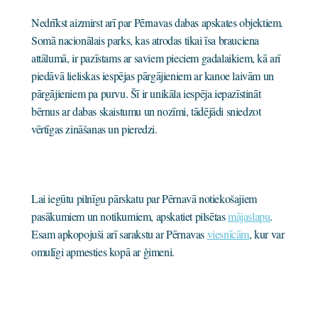
Nedrīkst aizmirst arī par Pērnavas dabas apskates objektiem.
Somā nacionālais parks, kas atrodas tikai īsa brauciena
attālumā, ir pazīstams ar saviem pieciem gadalaikiem, kā arī
piedāvā lieliskas iespējas pārgājieniem ar kanoe laivām un
pārgājieniem pa purvu. Šī ir unikāla iespēja iepazīstināt
bērnus ar dabas skaistumu un nozīmi, tādējādi sniedzot
vērtīgas zināšanas un pieredzi.
Lai iegūtu pilnīgu pārskatu par Pērnavā notiekošajiem
pasākumiem un notikumiem, apskatiet pilsētas
mājaslapu
.
Esam apkopojuši arī sarakstu ar Pērnavas
viesnīcām
, kur var
omulīgi apmesties kopā ar ģimeni.