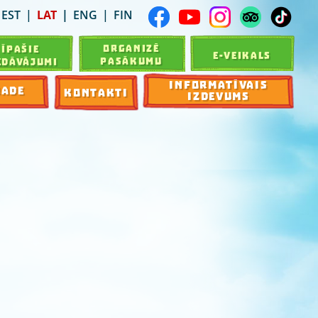
EST
LAT
ENG
FIN
ORGANIZĒ
ĪPAŠIE
E-VEIKALS
PASĀKUMU
EDĀVĀJUMI
INFORMATĪVAIS
RADE
KONTAKTI
IZDEVUMS