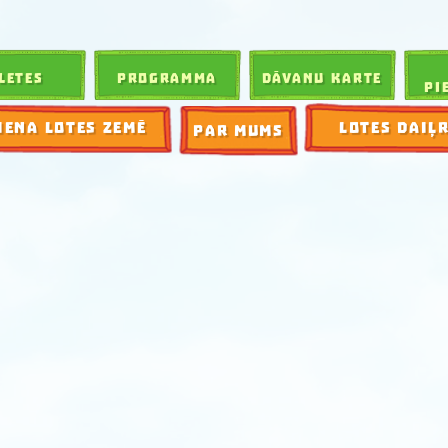
LETES
PROGRAMMA
DĀVANU KARTE
PI
IENA LOTES ZEMĒ
LOTES DAIĻ
PAR MUMS