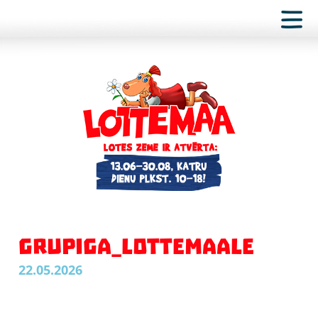
GRUPIGA_LOTTEMAALE
22.05.2026