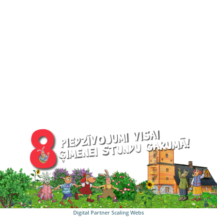
Digital Partner
Scaling Webs