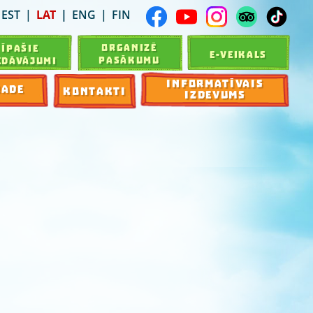
EST
LAT
ENG
FIN
ORGANIZĒ
ĪPAŠIE
E-VEIKALS
PASĀKUMU
EDĀVĀJUMI
INFORMATĪVAIS
RADE
KONTAKTI
IZDEVUMS