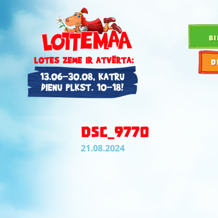
BI
D
DSC_9770
21.08.2024