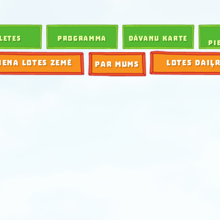
LETES
PROGRAMMA
DĀVANU KARTE
PI
IENA LOTES ZEMĒ
LOTES DAIĻ
PAR MUMS