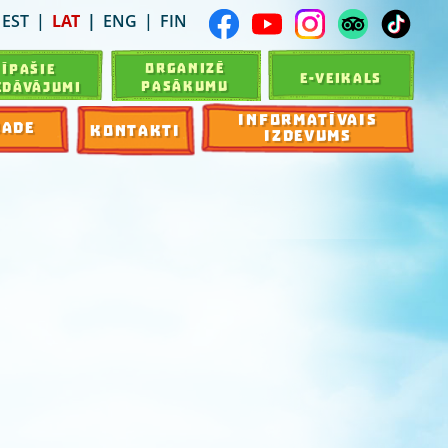
EST
LAT
ENG
FIN
ORGANIZĒ
ĪPAŠIE
E-VEIKALS
PASĀKUMU
EDĀVĀJUMI
INFORMATĪVAIS
RADE
KONTAKTI
IZDEVUMS