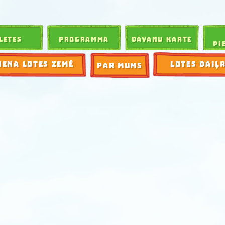
LETES
PROGRAMMA
DĀVANU KARTE
PI
IENA LOTES ZEMĒ
LOTES DAIĻ
PAR MUMS