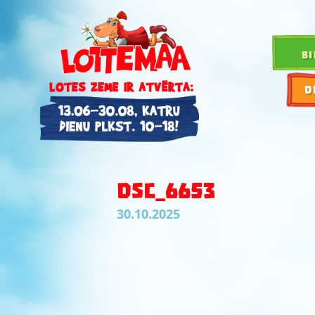
BI
D
DSC_6653
30.10.2025