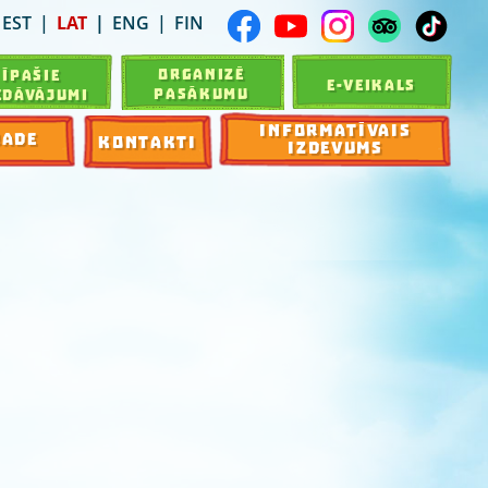
EST
LAT
ENG
FIN
ORGANIZĒ
ĪPAŠIE
E-VEIKALS
PASĀKUMU
EDĀVĀJUMI
INFORMATĪVAIS
RADE
KONTAKTI
IZDEVUMS