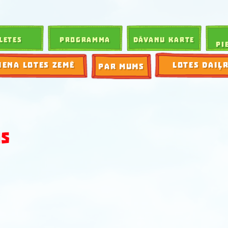
LETES
PROGRAMMA
DĀVANU KARTE
PI
IENA LOTES ZEMĒ
LOTES DAIĻ
PAR MUMS
IS