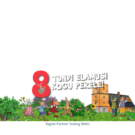
Digital Partner
Scaling Webs