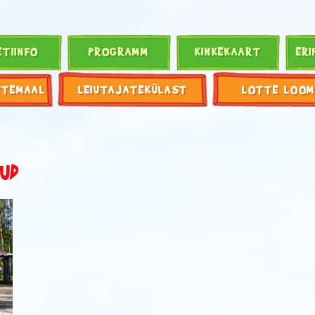
ETIINFO
PROGRAMM
KINKEKAART
ERI
TTEMAAL
LEIUTAJATEKÜLAST
LOTTE LOOM
KUD