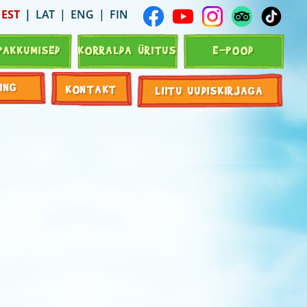
EST
LAT
ENG
FIN
PAKKUMISED
KORRALDA ÜRITUS
E-POOD
ING
KONTAKT
LIITU UUDISKIRJAGA