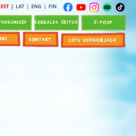
EST
LAT
ENG
FIN
PAKKUMISED
KORRALDA ÜRITUS
E-POOD
ING
KONTAKT
LIITU UUDISKIRJAGA