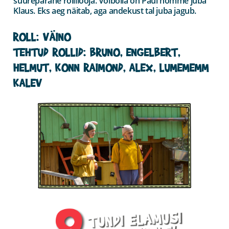
suurepärane rollilooja. Võibolla on Paul homme juba
Klaus. Eks aeg näitab, aga andekust tal juba jagub.
ROLL: VÄINO
TEHTUD ROLLID: BRUNO, ENGELBERT,
HELMUT, KONN RAIMOND, ALEX, LUMEMEMM
KALEV