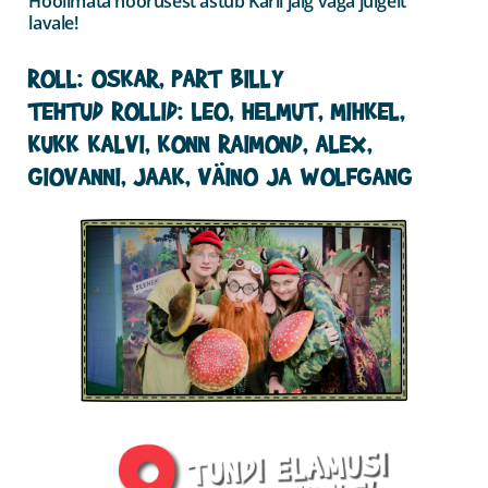
Hoolimata noorusest astub Karli jalg väga julgelt
lavale!
ROLL: OSKAR, PART BILLY
TEHTUD ROLLID: LEO, HELMUT, MIHKEL,
KUKK KALVI, KONN RAIMOND, ALEX,
GIOVANNI, JAAK, VÄINO JA WOLFGANG