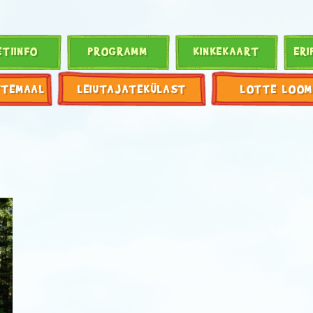
ETIINFO
PROGRAMM
KINKEKAART
ERI
TTEMAAL
LEIUTAJATEKÜLAST
LOTTE LOOM