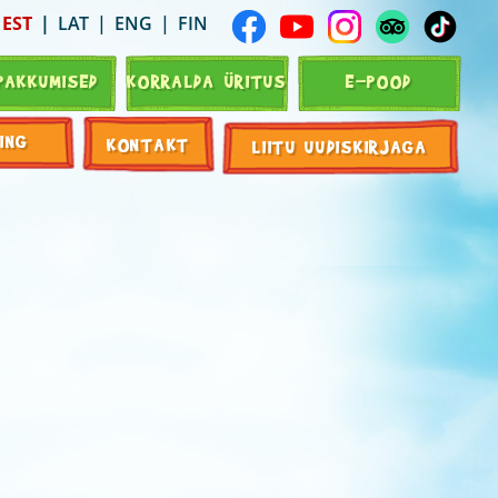
EST
LAT
ENG
FIN
PAKKUMISED
KORRALDA ÜRITUS
E-POOD
ING
KONTAKT
LIITU UUDISKIRJAGA