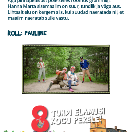
Aga pinnapealsust pole selles rõõmus grammigi.
Hanna Marta sisemaailm on suur, tundlik ja väga aus.
Lihtsalt elu on kergem siis, kui suudad naeratada nii, et
maailm naeratab sulle vastu.
ROLL: PAULIINE