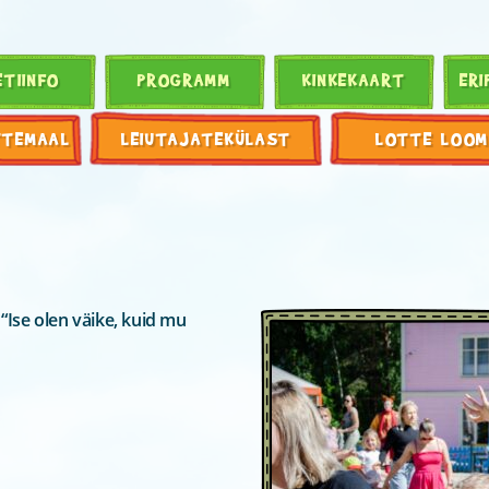
ETIINFO
PROGRAMM
KINKEKAART
ERI
TTEMAAL
LEIUTAJATEKÜLAST
LOTTE LOOM
Ise olen väike, kuid mu