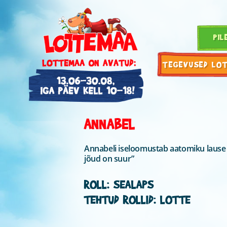
PIL
TEGEVUSED LO
ANNABEL
Annabeli iseloomustab aatomiku lause “
jõud on suur”
ROLL: SEALAPS
TEHTUD ROLLID: LOTTE