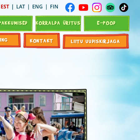
EST
LAT
ENG
FIN
PAKKUMISED
KORRALDA ÜRITUS
E-POOD
ING
KONTAKT
LIITU UUDISKIRJAGA