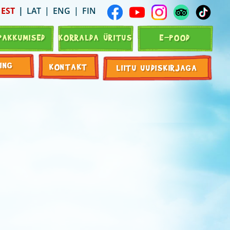
EST
LAT
ENG
FIN
PAKKUMISED
KORRALDA ÜRITUS
E-POOD
ING
KONTAKT
LIITU UUDISKIRJAGA