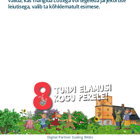
valida, kas mängida Lottega või tegeleda järjekordse
leiutisega, valib ta kõhklematult esimese.
Digital Partner
Scaling Webs