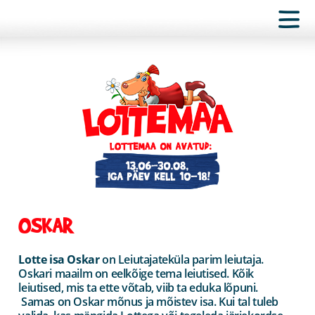
OSKAR
Lotte isa Oskar
on Leiutajateküla parim leiutaja.
Oskari maailm on eelkõige tema leiutised. Kõik
leiutised, mis ta ette võtab, viib ta eduka lõpuni.
Samas on Oskar mõnus ja mõistev isa. Kui tal tuleb