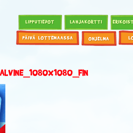
LIPPUTIEDOT
LAHJAKORTTI
ERIKOIS
PÄIVÄ LOTTEMAASSA
L
OHJELMA
TALVINE_1080X1080_FIN