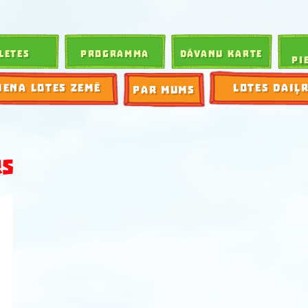
LETES
PROGRAMMA
DĀVANU KARTE
PI
IENA LOTES ZEMĒ
LOTES DAIĻ
PAR MUMS
RS