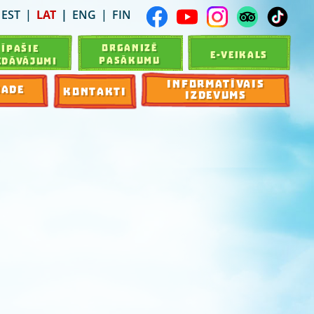
EST
LAT
ENG
FIN
ORGANIZĒ
ĪPAŠIE
E-VEIKALS
PASĀKUMU
EDĀVĀJUMI
INFORMATĪVAIS
RADE
KONTAKTI
IZDEVUMS