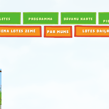
LETES
PROGRAMMA
DĀVANU KARTE
PI
IENA LOTES ZEMĒ
LOTES DAIĻ
PAR MUMS