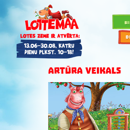
BI
D
ARTŪRA VEIKALS