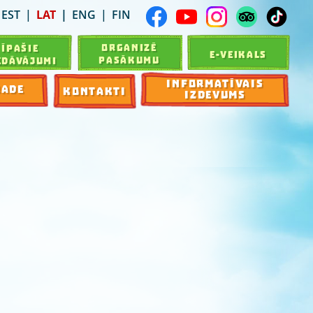
EST
LAT
ENG
FIN
ORGANIZĒ
ĪPAŠIE
E-VEIKALS
PASĀKUMU
EDĀVĀJUMI
INFORMATĪVAIS
RADE
KONTAKTI
IZDEVUMS