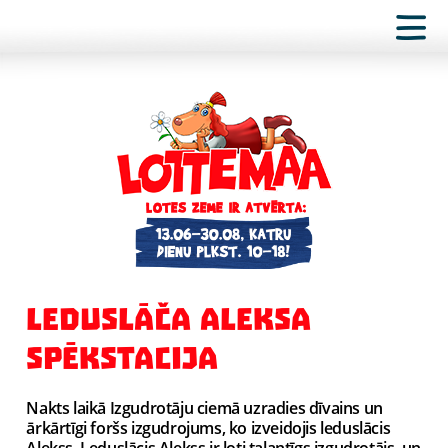
LEDUSLĀČA ALEKSA
SPĒKSTACIJA
Nakts laikā Izgudrotāju ciemā uzradies dīvains un
ārkārtīgi foršs izgudrojums, ko izveidojis leduslācis
Alekss. Leduslācis Alekss ir ļoti talantīgs izgudrotājs, un