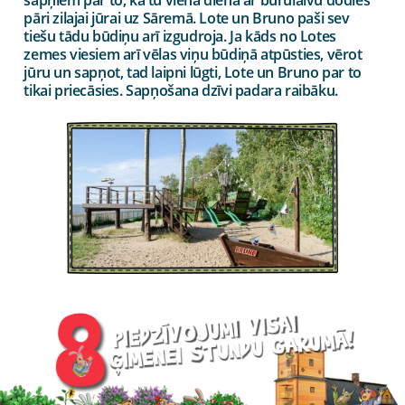
pāri zilajai jūrai uz Sāremā. Lote un Bruno paši sev
tiešu tādu būdiņu arī izgudroja. Ja kāds no Lotes
zemes viesiem arī vēlas viņu būdiņā atpūsties, vērot
jūru un sapņot, tad laipni lūgti, Lote un Bruno par to
tikai priecāsies. Sapņošana dzīvi padara raibāku.