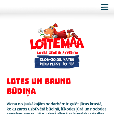
LOTES UN BRUNO
BŪDIŅA
Viena no jaukākajām nodarbēm ir gulēt jūras krastā,
koku zaros uzbūvētā būdiņā, lūkoties jūrā un nodoties
sapņiem par to, kā tu vienā dienā ar burulaivu dodies