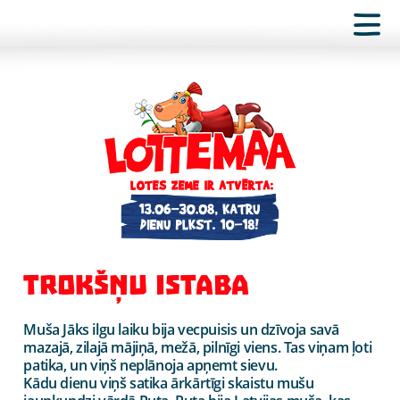
TROKŠŅU ISTABA
M
uša Jāks ilgu laiku bija vecpuisis un dzīvoja savā
mazajā, zilajā mājiņā, mežā, pilnīgi viens. Tas viņam ļoti
patika, un viņš neplānoja apņemt sievu.
Kād
u dienu viņš satika ārkārtīgi skaistu mušu