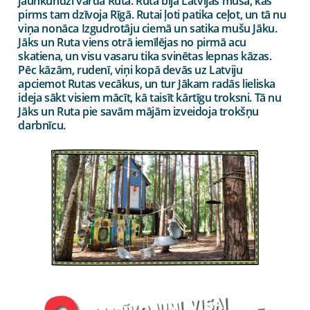
jaunkundzi vārdā Ruta.
Ruta bija
Latvijas muša, kas
pirms tam dzīvoja Rīgā. Rutai ļoti patika ceļot, un tā nu
viņa nonāca Izgudrotāju ciemā un satika mušu Jāku.
Jāks un Ruta viens otrā iemīlējas no pirmā acu
skatiena, un visu vasaru tika svinētas lepnas kāzas.
Pēc kāzām, rudenī, viņi kopā devās uz Latviju
apciemot Rutas vecākus, un tur Jākam radās lieliska
ideja sākt visiem mācīt, kā taisīt kārtīgu troksni. Tā nu
Jāks un Ruta pie savām mājām izveidoja trokšņu
darbnīcu.