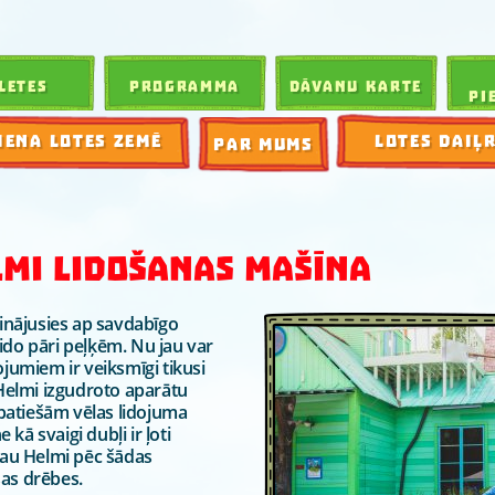
LETES
PROGRAMMA
DĀVANU KARTE
PI
IENA LOTES ZEMĒ
LOTES DAIĻ
PAR MUMS
MI LIDOŠANAS MAŠĪNA
nājusies ap savdabīgo
ido pāri peļķēm. Nu jau var
ojumiem ir veiksmīgi tikusi
 Helmi izgudroto aparātu
s patiešām vēlas lidojuma
 kā svaigi dubļi ir ļoti
 jau Helmi pēc šādas
sas drēbes.