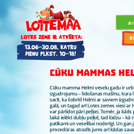
BI
D
CŪKU MAMMAS HEL
Cūku mamma Helmi veselu gadu ir urbi
izgudrojumu – lidošanas mašīnu, kura l
sacīt, ka šobrīd Helmi ar saviem izgudr
galā, un tagad arī Lotes zemes viesi ar
var pārlidot pāri peļķei. Tomēr, ja kād
laikā ielēkt dubļu peļķē, tad lūdzu – kā ne
patīkami un veselībai noderīgi. Un gan
procedūras atradīs jums arī kādas sau