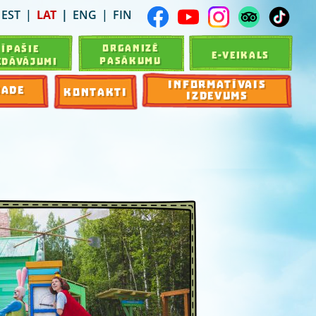
EST
LAT
ENG
FIN
ORGANIZĒ
ĪPAŠIE
E-VEIKALS
PASĀKUMU
EDĀVĀJUMI
INFORMATĪVAIS
RADE
KONTAKTI
IZDEVUMS