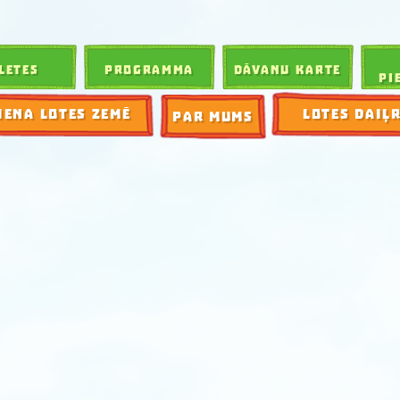
LETES
PROGRAMMA
DĀVANU KARTE
PI
IENA LOTES ZEMĒ
LOTES DAIĻ
PAR MUMS