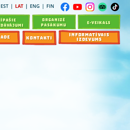
EST
LAT
ENG
FIN
ORGANIZĒ
ĪPAŠIE
E-VEIKALS
PASĀKUMU
EDĀVĀJUMI
INFORMATĪVAIS
RADE
KONTAKTI
IZDEVUMS