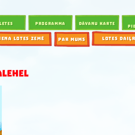
LETES
PROGRAMMA
DĀVANU KARTE
PI
IENA LOTES ZEMĒ
LOTES DAIĻ
PAR MUMS
ALEHEL