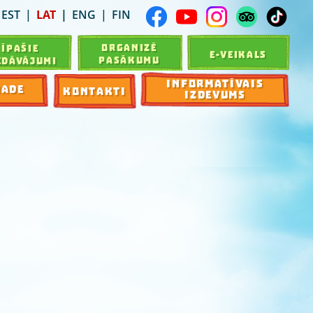
EST
LAT
ENG
FIN
ORGANIZĒ
ĪPAŠIE
E-VEIKALS
PASĀKUMU
EDĀVĀJUMI
INFORMATĪVAIS
RADE
KONTAKTI
IZDEVUMS